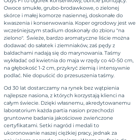
Odys F1 to ogórek konserwowy, obficie plonujący.
Owoce smukłe, grubo-brodawkowe, o zielonej
skórce i małej komorze nasiennej, doskonałe do
kwaszenia i konserwowania. Koper ogrodowy jest we
wcześniejszym stadium doskonały do zbioru "na
zielono". Świeże, bardzo aromatyczne liście można
dodawać do sałatek i ziemniaków, zaś pędy z
baldachami nadają się do marynowania. Taśmy
wykładać od kwietnia do maja w rzędy co 40-50 cm,
na głębokość 1-2 cm, przykryć ziemią i intensywnie
podlać. Nie dopuścić do przesuszenia taśmy.
Od 30 lat dostarczamy na rynek bez wątpienia
najlepsze nasiona, z których korzystają klienci na
całym świecie. Dzięki własnemu, akredytowanemu
laboratorium każda partia nasion przechodzi
gruntowne badania jakościowe zwieńczone
certyfikatami. Setki nagród i medali to
ukoronowanie naszej ciężkiej pracy, jednak za