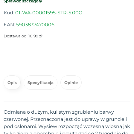
Sprawdź szczegóły
Kod:
01-WA-00001595-STR-5.00G
EAN:
5903837470006
Dostawa od: 10,99 zł
Opis
Specyfikacja
Opinie
Odmiana o dużym, kulistym zgrubieniu barwy
czerwonej. Przeznaczona jest do uprawy w gruncie i
pod osłonami. Wysiew rozpocząć wczesną wiosną jak
tylko ziemia obeschnie i powtarzać co 2 tygodnie do