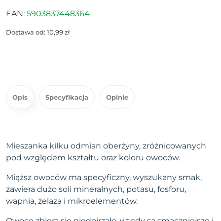
EAN:
5903837448364
Dostawa od: 10,99 zł
Opis
Specyfikacja
Opinie
Mieszanka kilku odmian oberżyny, zróżnicowanych
pod względem kształtu oraz koloru owoców.
Miąższ owoców ma specyficzny, wyszukany smak,
zawiera dużo soli mineralnych, potasu, fosforu,
wapnia, żelaza i mikroelementów.
Owoce zbiera się niedojrzałe, wtedy są smaczniejsze i