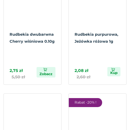
Rudbekia dwubarwna
Rudbekia purpurowa,
Cherry wiśniowa 0.10g
Jeżówka różowa 1g
2,75 zł
2,08 zł
Kup
Zobacz
5,50 zł
2,60 zł
Rabat -20% !