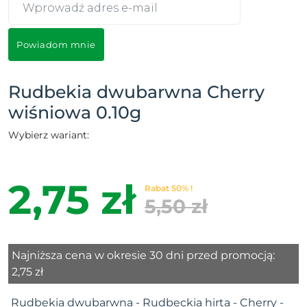
Powiadom mnie
Rudbekia dwubarwna Cherry
wiśniowa 0.10g
Wybierz wariant:
2,75 zł
Rabat 50% !
5,50 zł
Najniższa cena w okresie 30 dni przed promocją:
2,75 zł
Rudbekia dwubarwna - Rudbeckia hirta - Cherry -