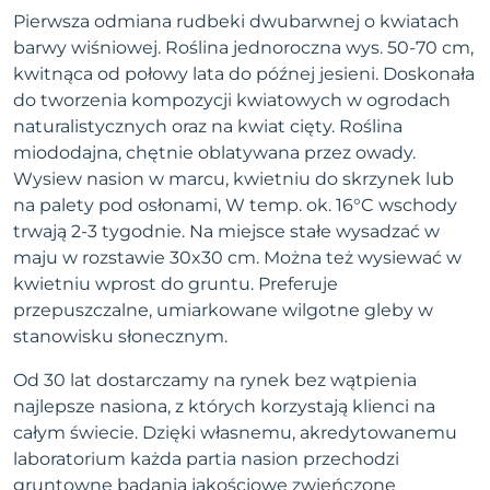
Pierwsza odmiana rudbeki dwubarwnej o kwiatach
barwy wiśniowej. Roślina jednoroczna wys. 50-70 cm,
kwitnąca od połowy lata do późnej jesieni. Doskonała
do tworzenia kompozycji kwiatowych w ogrodach
naturalistycznych oraz na kwiat cięty. Roślina
miododajna, chętnie oblatywana przez owady.
Wysiew nasion w marcu, kwietniu do skrzynek lub
na palety pod osłonami, W temp. ok. 16°C wschody
trwają 2-3 tygodnie. Na miejsce stałe wysadzać w
maju w rozstawie 30x30 cm. Można też wysiewać w
kwietniu wprost do gruntu. Preferuje
przepuszczalne, umiarkowane wilgotne gleby w
stanowisku słonecznym.
Od 30 lat dostarczamy na rynek bez wątpienia
najlepsze nasiona, z których korzystają klienci na
całym świecie. Dzięki własnemu, akredytowanemu
laboratorium każda partia nasion przechodzi
gruntowne badania jakościowe zwieńczone