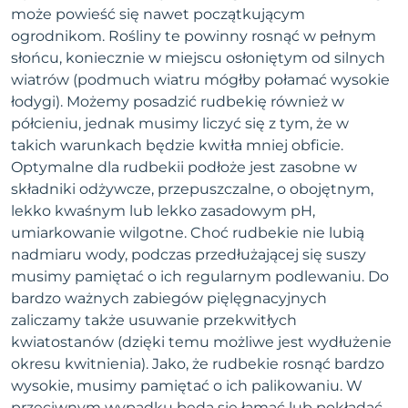
może powieść się nawet początkującym
ogrodnikom. Rośliny te powinny rosnąć w pełnym
słońcu, koniecznie w miejscu osłoniętym od silnych
wiatrów (podmuch wiatru mógłby połamać wysokie
łodygi). Możemy posadzić rudbekię również w
półcieniu, jednak musimy liczyć się z tym, że w
takich warunkach będzie kwitła mniej obficie.
Optymalne dla rudbekii podłoże jest zasobne w
składniki odżywcze, przepuszczalne, o obojętnym,
lekko kwaśnym lub lekko zasadowym pH,
umiarkowanie wilgotne. Choć rudbekie nie lubią
nadmiaru wody, podczas przedłużającej się suszy
musimy pamiętać o ich regularnym podlewaniu. Do
bardzo ważnych zabiegów pięlęgnacyjnych
zaliczamy także usuwanie przekwitłych
kwiatostanów (dzięki temu możliwe jest wydłużenie
okresu kwitnienia). Jako, że rudbekie rosnąć bardzo
wysokie, musimy pamiętać o ich palikowaniu. W
przeciwnym wypadku będą się łamać lub pokładać.