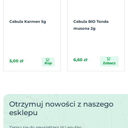
Cebula Karmen 5g
Cebula BIO Tonda
musona 2g
6,60 zł
5,00 zł
Kup
Zobacz
Otrzymuj nowości z naszego
esklepu
Zapisz się do newslettera W.Legutko