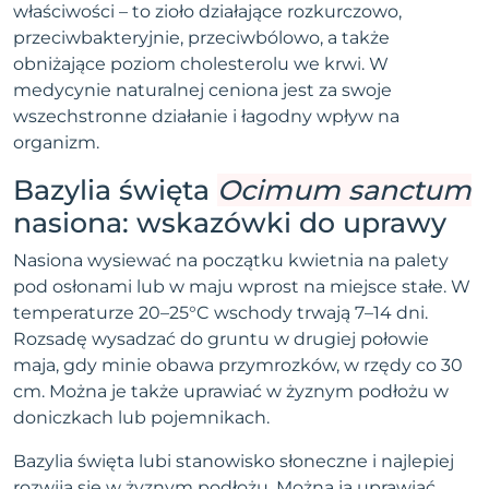
właściwości – to zioło działające rozkurczowo,
przeciwbakteryjnie, przeciwbólowo, a także
obniżające poziom cholesterolu we krwi. W
medycynie naturalnej ceniona jest za swoje
wszechstronne działanie i łagodny wpływ na
organizm.
Bazylia święta
Ocimum sanctum
nasiona: wskazówki do uprawy
Nasiona wysiewać na początku kwietnia na palety
pod osłonami lub w maju wprost na miejsce stałe. W
temperaturze 20–25°C wschody trwają 7–14 dni.
Rozsadę wysadzać do gruntu w drugiej połowie
maja, gdy minie obawa przymrozków, w rzędy co 30
cm. Można je także uprawiać w żyznym podłożu w
doniczkach lub pojemnikach.
Bazylia święta lubi stanowisko słoneczne i najlepiej
rozwija się w żyznym podłożu. Można ją uprawiać