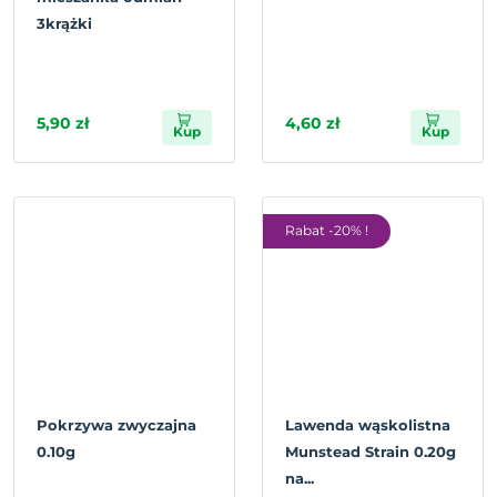
3krążki
5,90 zł
4,60 zł
Kup
Kup
Rabat -20% !
Pokrzywa zwyczajna
Lawenda wąskolistna
0.10g
Munstead Strain 0.20g
na...