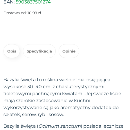
EAN:
5903837501274
Dostawa od: 10,99 zł
Opis
Specyfikacja
Opinie
Bazylia święta to roślina wieloletnia, osiągająca
wysokość 30–40 cm,
z charakterystycznymi
fioletowymi pachnącymi kwiatami.
Jej
świeże liście
mają szerokie zastosowanie w kuchni –
w
ykorzystywane są jako aromatyczny
dodatek do
sałatek, serów, ryb i sosów.
Bazylia święta (
Ocimum sanctum
) posiada lecznicze