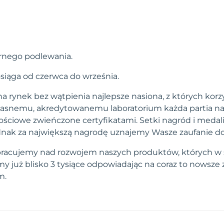
rnego podlewania.
iąga od czerwca do września.
a rynek bez wątpienia najlepsze nasiona, z których korzy
własnemu, akredytowanemu laboratorium każda partia na
ściowe zwieńczone certyfikatami. Setki nagród i medal
 jednak za największą nagrodę uznajemy Wasze zaufanie d
pracujemy nad rozwojem naszych produktów, których w 
 już blisko 3 tysiące odpowiadając na coraz to nowsze
m.