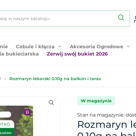
nie
Cebule i kłącza
Akcesoria Ogrodowe
ia bukieciarska
Zerwij swój bukiet 2026
ł
Rozmaryn lekarski 0.10g na balkon i taras
W magazynie
Stan na magazynie: dos
Rozmaryn l
0.10g na bal