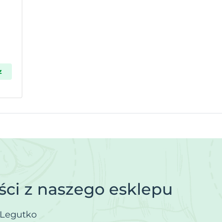
z
ci z naszego esklepu
.Legutko