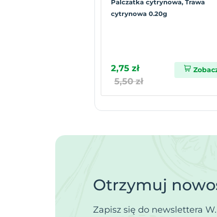
Palczatka cytrynowa, Trawa
cytrynowa 0.20g
2,75 zł
Zobac
5,50 zł
Otrzymuj nowoś
Zapisz się do newslettera W