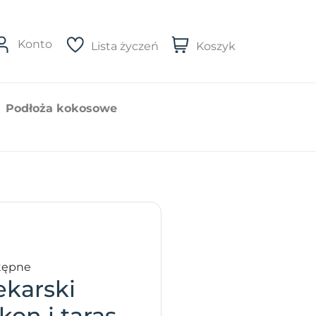
Konto
Lista życzeń
Koszyk
Podłoża kokosowe
tępne
ekarski
kon i taras