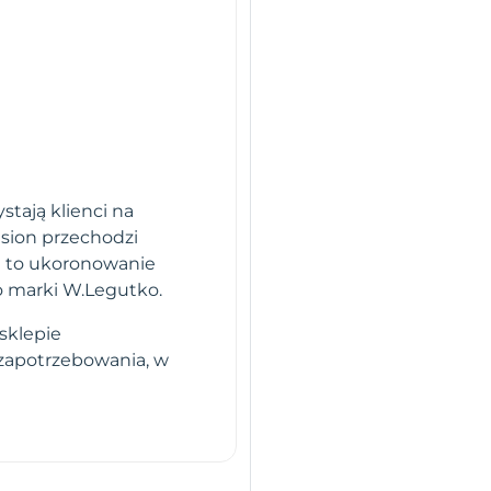
stają klienci na
sion przechodzi
i to ukoronowanie
o marki W.Legutko.
sklepie
 zapotrzebowania, w