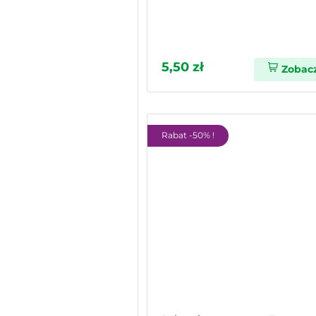
5,50 zł
Zobac
Rabat -50% !