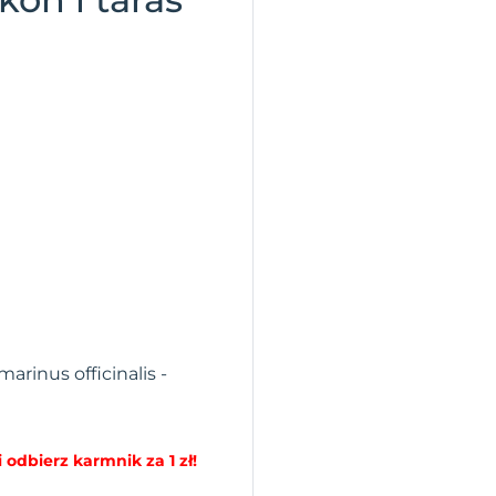
arinus officinalis -
 odbierz karmnik za 1 zł!