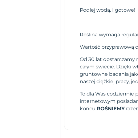
Podlej wodą. I gotowe!
Roślina wymaga regula
Wartość przyprawową os
Od 30 lat dostarczamy n
całym świecie. Dzięki 
gruntowne badania jako
naszej ciężkiej pracy,
To dla Was codziennie 
internetowym posiadamy
końcu
ROŚNIEMY
raze