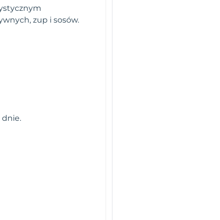
erystycznym
ywnych, zup i sosów.
 dnie.