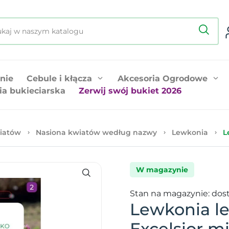
nie
Cebule i kłącza
Akcesoria Ogrodowe
ia bukieciarska
Zerwij swój bukiet 2026
iatów
Nasiona kwiatów według nazwy
Lewkonia
L
W magazynie
Stan na magazynie: dos
Lewkonia le
Excelsior m