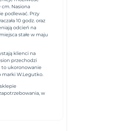
0 cm. Nasiona
ie podlewać. Przy
raczała 10 godz. oraz
eniają odcień na
 miejsca stałe w maju
stają klienci na
sion przechodzi
i to ukoronowanie
o marki W.Legutko.
sklepie
 zapotrzebowania, w