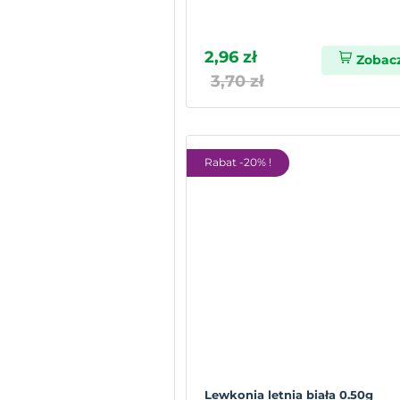
2,96 zł
Zobac
3,70 zł
Rabat -20% !
Lewkonia letnia biała 0.50g