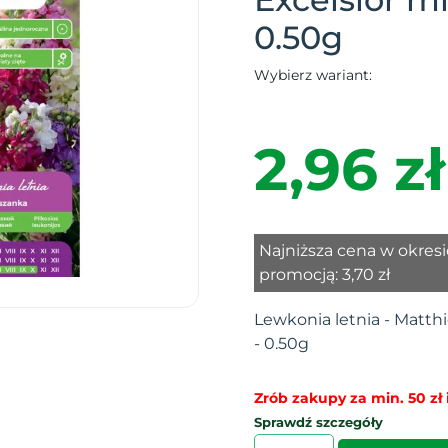
0.50g
Wybierz wariant:
2,96 zł
Najniższa cena w okresi
promocją:
3,70 zł
Lewkonia letnia - Matth
- 0.50g
Zrób zakupy za min. 50 zł i
Sprawdź szczegóły