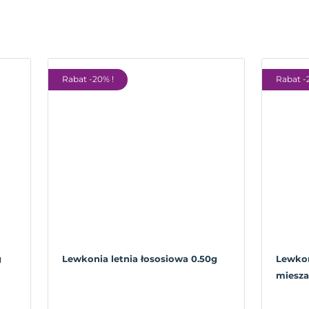
Rabat -20% !
Rabat -
g
Lewkonia letnia łososiowa 0.50g
Lewkon
miesza