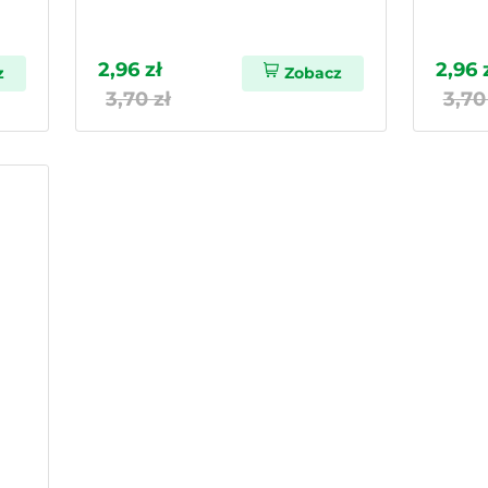
2,96 zł
2,96 
z
Zobacz
3,70 zł
3,70