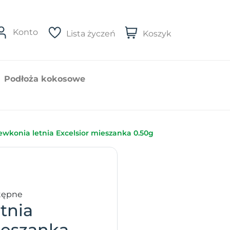
Konto
Lista życzeń
Koszyk
Podłoża kokosowe
ewkonia letnia Excelsior mieszanka 0.50g
tępne
tnia
ieszanka