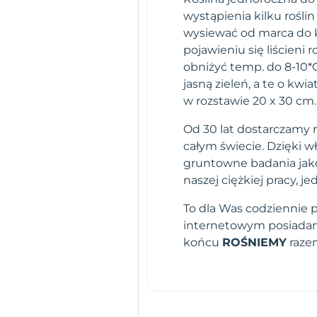
wystąpienia kilku rośli
wysiewać od marca do ko
pojawieniu się liścieni 
obniżyć temp. do 8-10*C
jasną zieleń, a te o kw
w rozstawie 20 x 30 cm.
Od 30 lat dostarczamy n
całym świecie. Dzięki 
gruntowne badania jako
naszej ciężkiej pracy,
To dla Was codziennie 
internetowym posiadamy
końcu
ROŚNIEMY
raze