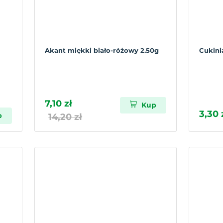
Akant miękki biało-różowy 2.50g
Cukini
7,10 zł
Kup
3,30 
p
14,20 zł