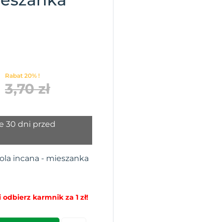
Rabat 20% !
3,70 zł
e 30 dni przed
iola incana - mieszanka
 odbierz karmnik za 1 zł!