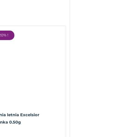
20% !
ia letnia Excelsior
nka 0.50g