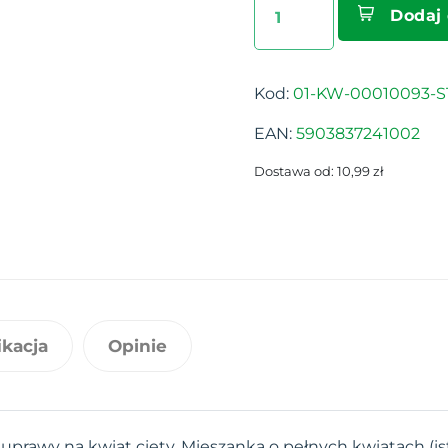
Dodaj
Kod:
01-KW-00010093-S
EAN:
5903837241002
Dostawa od: 10,99 zł
ikacja
Opinie
uprawy na kwiat cięty. Mieszanka o pełnych kwiatach (i