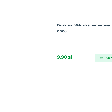
Driakiew, Wdówka purpurowa
0.50g
9,90 zł
Ku