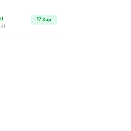
zł
Kup
 zł