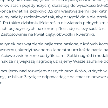
n o kwiatach pojedynczych), dorastają do wysokości 50-6
ńca kwietnia, przykryć 0,5 cm warstwą ziemi i delikatn
rośliny należy zacieniować tak, aby długość dnia nie przek
. Po takim działaniu liście roślin o kwiatach pełnych zmi
iatach pojedynczych na ciemną. Rozsadę należy sadzić na
 Zastosowanie na kwiat cięty, obwódki i kwietniki.
a rynek bez wątpienia najlepsze nasiona, z których korzy
własnemu, akredytowanemu laboratorium każda partia na
ściowe zwieńczone certyfikatami. Setki nagród i medal
 jednak za największą nagrodę uznajemy Wasze zaufanie d
pracujemy nad rozwojem naszych produktów, których w 
 już blisko 3 tysiące odpowiadając na coraz to nowsze
m.