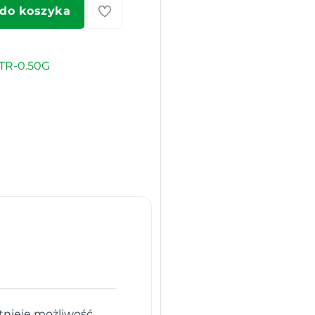
 do koszyka
TR-0.50G
stnieje możliwość