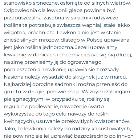
stanowisko słoneczne, osłonięte od silnych wiatrów.
Odpowiednia dla lewkonii gleba powinna być
przepuszczalna, zasobna w składniki odżywcze
(roślina ta potrzebuje zwłaszcza wapnia), stale lekko
wilgotna, próchnicza. Lewkonia nie jest w stanie
znieść silnych mrozów, dlatego w Polsce uprawiana
jest jako roślina jednoroczna. Jeżeli uprawiamy
lewkonię w donicach i chcemy cieszyć się nią dłużej,
na zimę przenieśmy ją do ogrzewanego
pomieszczenia. Lewkonię uprawia się z rozsady.
Nasiona należy wysadzić do skrzynek już w marcu.
Najbardziej dorodne sadzonki można przenieść do
gruntu w drugiej połowie maja. Ważnymi zabiegami
pielęgnacyjnymi w przypadku tej rośliny są:
regularne podlewanie, nawożenie (warto
wykorzystać do tego celu nawozy do roślin
kwitnących), usuwanie przekwitłych kwiatostanów.
Jako, że lewkonia należy do rodziny kapustowatych,
nie powinno się jej uprawiać bezpośrednio po innych