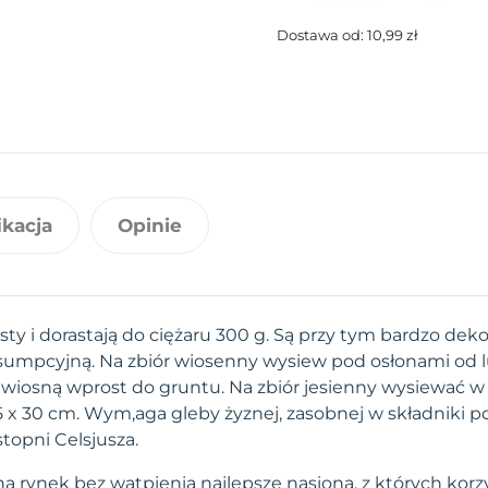
Dostawa od: 10,99 zł
ikacja
Opinie
sty i dorastają do ciężaru 300 g. Są przy tym bardzo deko
umpcyjną. Na zbiór wiosenny wysiew pod osłonami od l
 wiosną wprost do gruntu. Na zbiór jesienny wysiewać w 
5 x 30 cm. Wym,aga gleby żyznej, zasobnej w składniki 
stopni Celsjusza.
a rynek bez wątpienia najlepsze nasiona, z których korzy