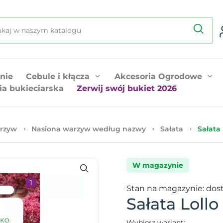
nie
Cebule i kłącza
Akcesoria Ogrodowe
ia bukieciarska
Zerwij swój bukiet 2026
rzyw
Nasiona warzyw według nazwy
Sałata
Sałata 
W magazynie
Stan na magazynie: dos
Sałata Lollo
Wybierz wariant: