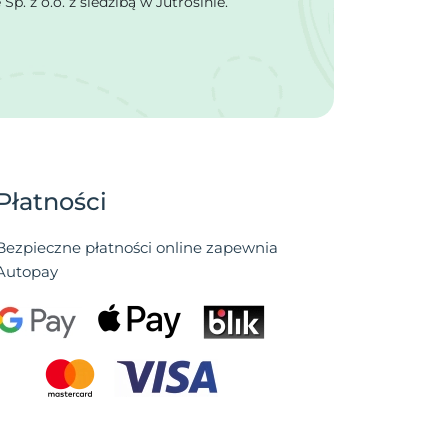
 z o.o. z siedzibą w Jutrosinie.
Płatności
Bezpieczne płatności online zapewnia
Autopay