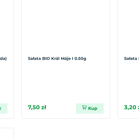
nda)
Sałata BIO Král Máje I 0.50g
Sałata
7,50 zł
3,20 
z
Kup