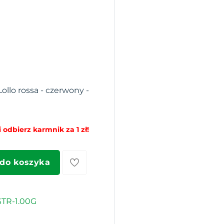
Lollo rossa - czerwony -
 odbierz karmnik za 1 zł!
 do koszyka
TR-1.00G