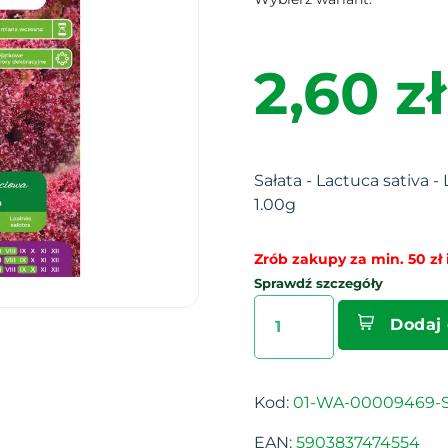
2,60 zł
Sałata - Lactuca sativa - 
1.00g
Zrób zakupy za min. 50 zł i
Sprawdź szczegóły
Dodaj
Kod:
01-WA-00009469-S
EAN:
5903837474554