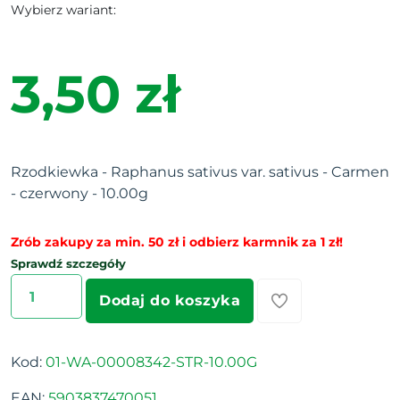
Wybierz wariant:
3,50 zł
Rzodkiewka - Raphanus sativus var. sativus - Carmen
- czerwony - 10.00g
Zrób zakupy za min. 50 zł i odbierz karmnik za 1 zł!
Sprawdź szczegóły
Dodaj do koszyka
Kod:
01-WA-00008342-STR-10.00G
EAN:
5903837470051