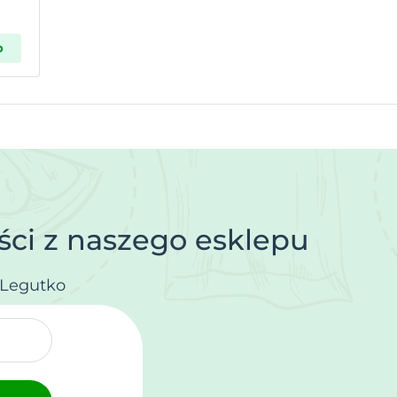
p
ci z naszego esklepu
.Legutko