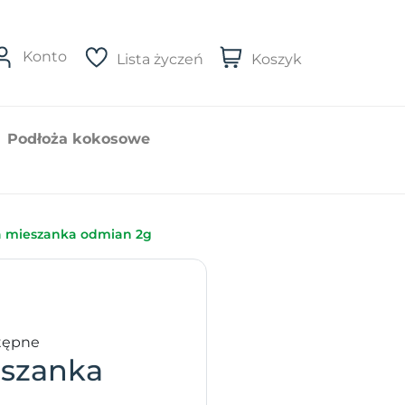
Konto
Lista życzeń
Koszyk
Podłoża kokosowe
a mieszanka odmian 2g
tępne
eszanka