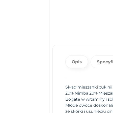
Opis
Specyf
Skład mieszanki cukinii
20% Nimba 20% Mieszan
Bogate w witaminy i so
Młode owoce doskonale n
ze skórki i usunięciu 