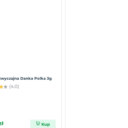
zwyczajna Danka Polka 3g
(4.0)
zł
Kup