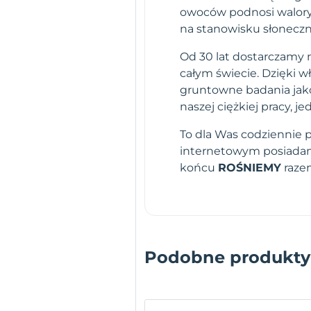
owoców podnosi walory 
na stanowisku słonecz
Od 30 lat dostarczamy n
całym świecie. Dzięki 
gruntowne badania jako
naszej ciężkiej pracy,
To dla Was codziennie 
internetowym posiadamy
końcu
ROŚNIEMY
raze
Podobne produkty