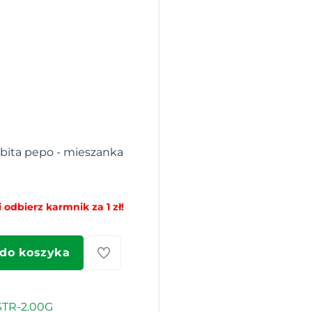
bita pepo - mieszanka
 odbierz karmnik za 1 zł!
 do koszyka
TR-2.00G