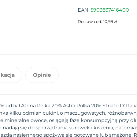
EAN:
5903837416400
Dostawa od: 10,99 zł
ikacja
Opinie
 % udział Atena Polka 20% Astra Polka 20% Striato D’ Ital
ka kilku odmian cukini, o maczugowatych, różnobarw
le mineralne owoce, osiągają fazę konsumpcyjną przy dłu
adają się do sporządzania surówek i kiszenia, natomias
gniazda nasiennego spożywa się gotowane lub smażone.