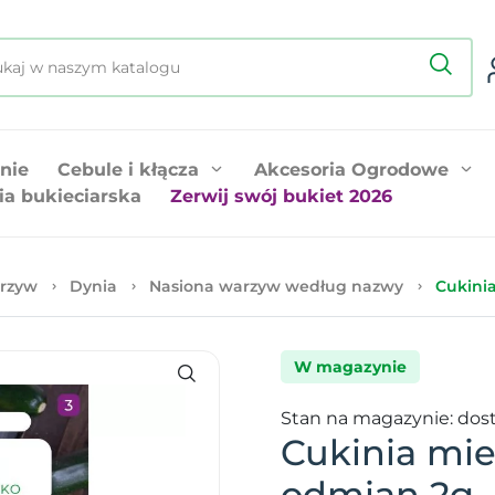
nie
Cebule i kłącza
Akcesoria Ogrodowe
ia bukieciarska
Zerwij swój bukiet 2026
rzyw
Dynia
Nasiona warzyw według nazwy
Cukini
W magazynie
Stan na magazynie: dos
Cukinia mi
odmian 2g