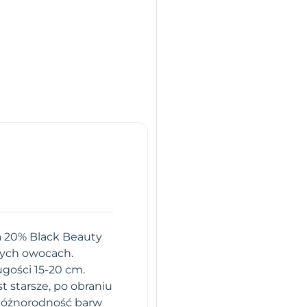
ia 20% Black Beauty
nych owocach.
gości 15-20 cm.
t starsze, po obraniu
 Różnorodność barw