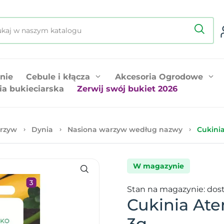
nie
Cebule i kłącza
Akcesoria Ogrodowe
ia bukieciarska
Zerwij swój bukiet 2026
rzyw
Dynia
Nasiona warzyw według nazwy
Cukinia
W magazynie
Stan na magazynie: dos
Cukinia Ate
3g