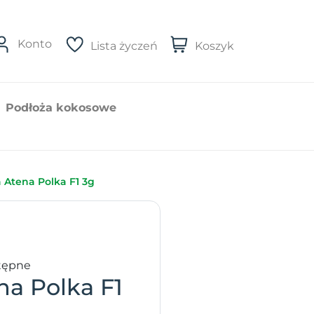
Konto
Lista życzeń
Koszyk
Podłoża kokosowe
 Atena Polka F1 3g
tępne
na Polka F1