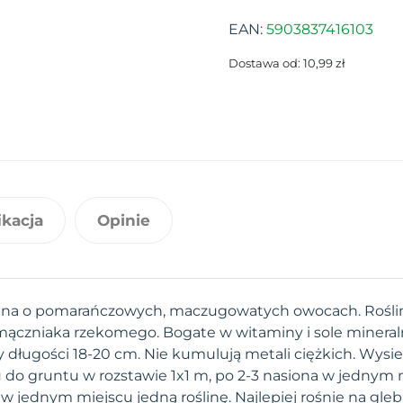
EAN:
5903837416103
Dostawa od: 10,99 zł
ikacja
Opinie
na o pomarańczowych, maczugowatych owocach. Roślin
 mączniaka rzekomego. Bogate w witaminy i sole minera
 długości 18-20 cm. Nie kumulują metali ciężkich. Wysi
 do gruntu w rozstawie 1x1 m, po 2-3 nasiona w jednym 
 jednym miejscu jedną roślinę. Najlepiej rośnie na gleb