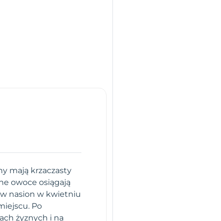
y mają krzaczasty
lne owoce osiągają
ew nasion w kwietniu
miejscu. Po
ach żyznych i na