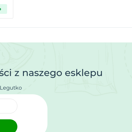
p
ci z naszego esklepu
.Legutko