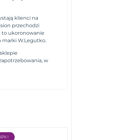
stają klienci na
sion przechodzi
i to ukoronowanie
o marki W.Legutko.
sklepie
 zapotrzebowania, w
50% !