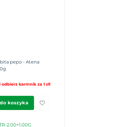
bita pepo - Atena
00g
 odbierz karmnik za 1 zł!
 do koszyka
TR-2.00+1.00G