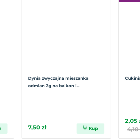
Dynia zwyczajna mieszanka
Cukini
odmian 2g na balkon i...
2,05 
7,50 zł
z
Kup
4,10 