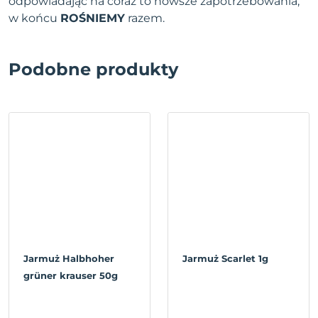
odpowiadając na coraz to nowsze zapotrzebowania,
w końcu
ROŚNIEMY
razem.
Podobne produkty
Jarmuż Halbhoher
Jarmuż Scarlet 1g
grüner krauser 50g