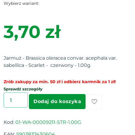
Wybierz wariant:
3,70 zł
Jarmuż - Brassica oleracea convar. acephala var.
sabellica - Scarlet - czerwony - 1.00g
Zrób zakupy za min. 50 zł i odbierz karmnik za 1 zł!
Sprawdź szczegóły
Dodaj do koszyka
Kod:
01-WA-00009211-STR-1.00G
EAN:
5903837430604