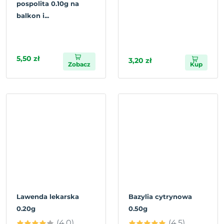
pospolita 0.10g na
balkon i...
5,50 zł
3,20 zł
Zobacz
Kup
Lawenda lekarska
Bazylia cytrynowa
0.20g
0.50g
(4.0)
(4.5)