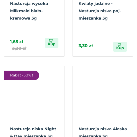
Nasturcja wysoka
Kwiaty jadalne -
Milkmaid biało-
Nasturcja niska poj.
kremowa 5g
mieszanka 5g
1,65 zł
Kup
3,30 zł
3,30 zł
Kup
Rabat -50% !
Nasturcja niska Night
Nasturcja niska Alaska
& Day mieszanka 5g
mieszanka 3g