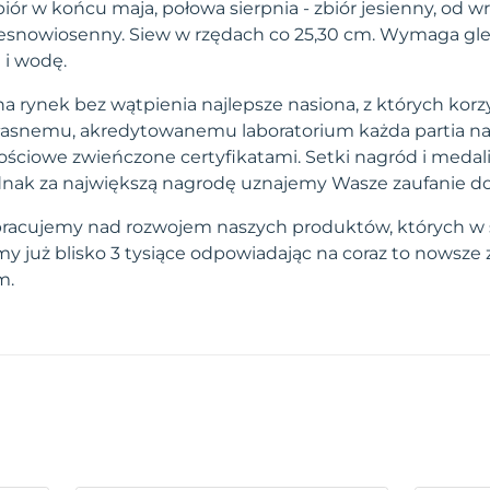
iór w końcu maja, połowa sierpnia - zbiór jesienny, od w
zesnowiosenny. Siew w rzędach co 25,30 cm. Wymaga gl
 i wodę.
a rynek bez wątpienia najlepsze nasiona, z których korzy
własnemu, akredytowanemu laboratorium każda partia na
ściowe zwieńczone certyfikatami. Setki nagród i medal
 jednak za największą nagrodę uznajemy Wasze zaufanie d
pracujemy nad rozwojem naszych produktów, których w 
 już blisko 3 tysiące odpowiadając na coraz to nowsze
m.