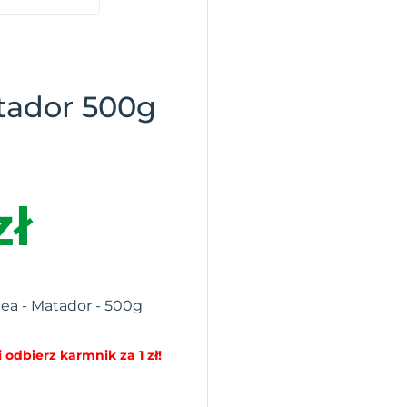
tador 500g
zł
cea - Matador - 500g
 odbierz karmnik za 1 zł!