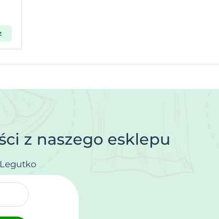
z
ci z naszego esklepu
.Legutko