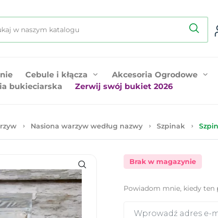
nie
Cebule i kłącza
Akcesoria Ogrodowe
ia bukieciarska
Zerwij swój bukiet 2026
rzyw
Nasiona warzyw według nazwy
Szpinak
Szpi
Brak w magazynie
Powiadom mnie, kiedy ten 