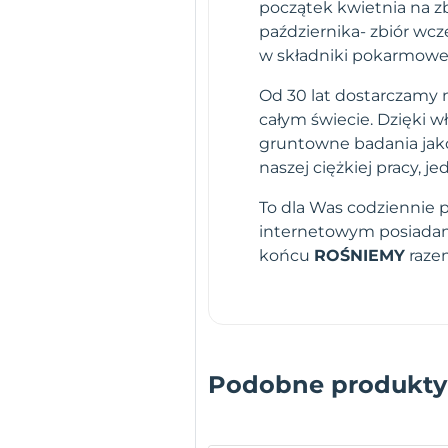
początek kwietnia na zb
października- zbiór wc
w składniki pokarmowe
Od 30 lat dostarczamy n
całym świecie. Dzięki 
gruntowne badania jako
naszej ciężkiej pracy,
To dla Was codziennie 
internetowym posiadamy
końcu
ROŚNIEMY
raze
Podobne produkty