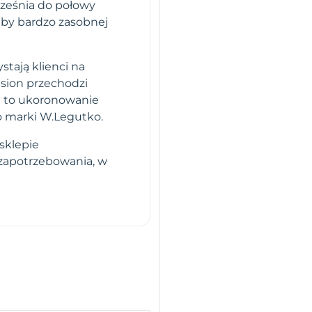
rześnia do połowy
eby bardzo zasobnej
stają klienci na
sion przechodzi
i to ukoronowanie
o marki W.Legutko.
sklepie
 zapotrzebowania, w