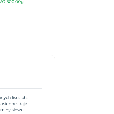
WG-500.00g
ych liściach.
asienne, daje
rminy siewu: