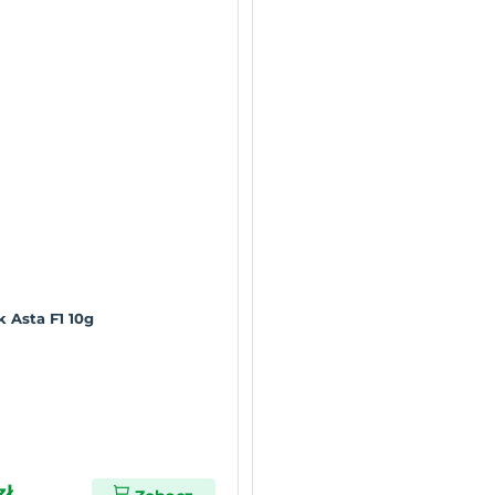
k Asta F1 10g
zł