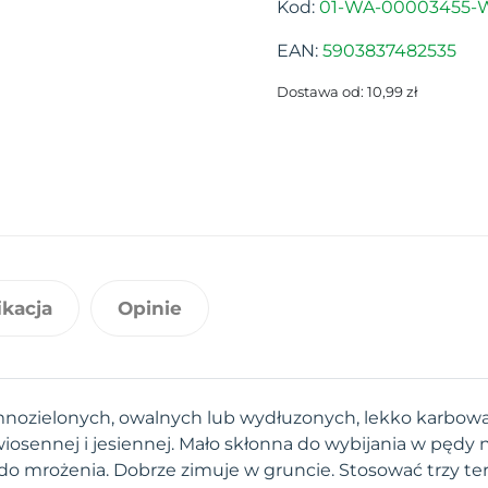
Kod:
01-WA-00003455-
EAN:
5903837482535
Dostawa od: 10,99 zł
ikacja
Opinie
ozielonych, owalnych lub wydłuzonych, lekko karbowan
osennej i jesiennej. Mało skłonna do wybijania w pędy n
do mrożenia. Dobrze zimuje w gruncie. Stosować trzy te