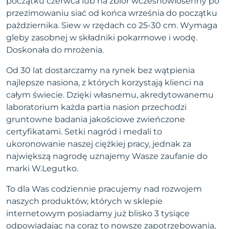
początku czerwca lub na zbiór wczesnowiosenny po
przezimowaniu siać od końca września do początku
października. Siew w rzędach co 25-30 cm. Wymaga
gleby zasobnej w składniki pokarmowe i wodę.
Doskonała do mrożenia.
Od 30 lat dostarczamy na rynek bez wątpienia
najlepsze nasiona, z których korzystają klienci na
całym świecie. Dzięki własnemu, akredytowanemu
laboratorium każda partia nasion przechodzi
gruntowne badania jakościowe zwieńczone
certyfikatami. Setki nagród i medali to
ukoronowanie naszej ciężkiej pracy, jednak za
największą nagrodę uznajemy Wasze zaufanie do
marki W.Legutko.
To dla Was codziennie pracujemy nad rozwojem
naszych produktów, których w sklepie
internetowym posiadamy już blisko 3 tysiące
odpowiadając na coraz to nowsze zapotrzebowania,