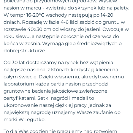
polecana do przydomowych ogródków. Wysiew
nasion w marcu - kwietniu do skrzynek lub na palety.
W tempr 16-20°C wschody następują po 14-20
dniach. Rozsadę w fazie 4-6 liści sadzić do gruntu w
rozstawie 40x30 cm od wiosny do jesieni. Owocuje w
roku siewu, a następnie corocznie od czerwca do
końca września. Wymaga gleb średniozwięzłych o
dobrej strukturze.
Od 30 lat dostarczamy na rynek bez wątpienia
najlepsze nasiona, z których korzystają klienci na
całym świecie. Dzięki własnemu, akredytowanemu
laboratorium każda partia nasion przechodzi
gruntowne badania jakościowe zwieńczone
certyfikatami. Setki nagród i medali to
ukoronowanie naszej ciężkiej pracy, jednak za
największą nagrodę uznajemy Wasze zaufanie do
marki W.Legutko.
To dla Was codziennie pracujemy nad rozwojem