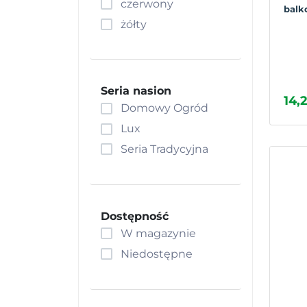
czerwony
balko
Fasolnik
żółty
Groch
Jarmuż
Kabaczek
Kalafior
Seria nasion
14,2
Kalarepa
Domowy Ogród
Kapusta
Lux
Karczoch
Seria Tradycyjna
Kard
Kiwano
Koper
Dostępność
Koper włoski, Fenkuł
W magazynie
Kukurydza
Niedostępne
Marchew
Melon
Oberżyna