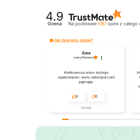
4.9
Ocena
Na podstawie
5181
opinii
z całego 
Jak zbieramy opinie?
Ewa
zweryfikowano
p
Kiełkownica mimo dużego
opakowania i wielu zabezpieczeń
pęknięta.
s
0
0
dzisiaj