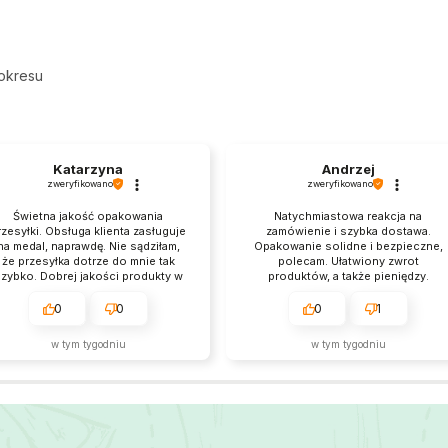
okresu
Katarzyna
Andrzej
zweryfikowano
zweryfikowano
Świetna jakość opakowania
Natychmiastowa reakcja na
rzesyłki. Obsługa klienta zasługuje
zamówienie i szybka dostawa.
na medal, naprawdę. Nie sądziłam,
Opakowanie solidne i bezpieczne,
że przesyłka dotrze do mnie tak
polecam. Ułatwiony zwrot
zybko. Dobrej jakości produkty w
produktów, a także pieniędzy.
przystępnych cenach.
Produkty zawsze są zgodne z
opisem i przychodzą na czas. Nie
0
0
0
1
pierwszy raz zamawiam i na pewno
wrócę.
w tym tygodniu
w tym tygodniu