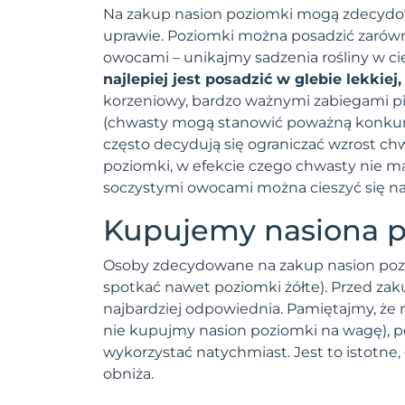
Na zakup nasion poziomki mogą zdecydowa
uprawie. Poziomki można posadzić zarówno
owocami – unikajmy sadzenia rośliny w cie
najlepiej jest posadzić w glebie lekkie
korzeniowy, bardzo ważnymi zabiegami pi
(chwasty mogą stanowić poważną konkuren
często decydują się ograniczać wzrost ch
poziomki, w efekcie czego chwasty nie ma
soczystymi owocami można cieszyć się na
Kupujemy nasiona 
Osoby zdecydowane na zakup nasion pozi
spotkać nawet poziomki żółte). Przed zak
najbardziej odpowiednia. Pamiętajmy, ż
nie kupujmy nasion poziomki na wagę), po
wykorzystać natychmiast. Jest to istotne
obniża.