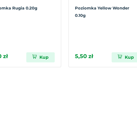
omka Rugia 0.20g
Poziomka Yellow Wonder
0.10g
e
 zł
5,50 zł
Kup
Kup