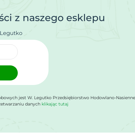
ci z naszego esklepu
.Legutko
owych jest W. Legutko Przedsiębiorstwo Hodowlano-Nasienne Sp.
rzetwarzaniu danych
klikając tutaj