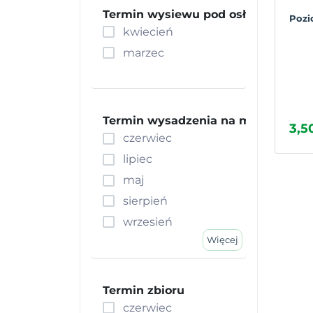
Ogórek
Termin wysiewu pod osłony
Pozi
kwiecień
Okra
Owies wielkanocny
marzec
Papryka
Pasternak
Patison
Termin wysadzenia na miejsce stał
3,50
Pepino
czerwiec
Pietruszka
lipiec
Pomidor
maj
Por
sierpień
Portulaka
wrzesień
Poziomka
Więcej
Rodzynek brazylijski
Rabarbar
Rokietta siewna
Termin zbioru
Roszponka
czerwiec