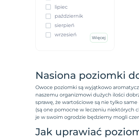
Rukola
lipiec
Rzepa
październik
Rzeżucha
sierpień
Rzodkiew
wrzesień
Więcej
Rzodkiewka
Sałata
Seler
Skorzonera
Nasiona poziomki 
Słonecznik
Szczaw
Owoce poziomki są wyjątkowo aromatyczne
Szczypiorek
naszemu organizmowi dużych ilości dobrz
Szparag
sprawę, że wartościowe są nie tylko same 
Szpinak
(są one pomocne w leczeniu niektórych ch
je w swoim ogrodzie będziemy mogli czerp
Truskawka
Ziemniak
Jak uprawiać poziom