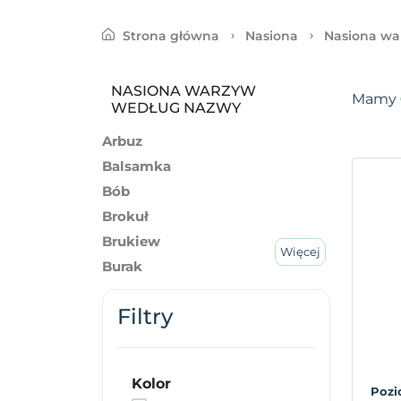
Strona główna
Nasiona
Nasiona wa
NASIONA WARZYW
Mamy
WEDŁUG NAZWY
Arbuz
Balsamka
Bób
Brokuł
Brukiew
Więcej
Burak
Cebula
Filtry
Cukinia
Cykoria
Dynia
Kolor
Fasola
Pozi