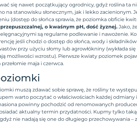
ć się nawet początkujący ogrodnicy, gdyż roślina ta 
 na stanowisku słonecznym, jak i lekko zacienionym. Je
niu (dostęp do słońca sprawia, że poziomka obficie kwit
j, przepuszczalnej, o kwaśnym pH, dość żyznej.
Jako, ż
elęgnacyjnymi są regularne podlewanie i nawożenie. Ko
cję jeśli chodzi o dostęp do słońca, wody i składnikó
wastów przy użyciu słomy lub agrowłókniny (wykłada si
ją możliwości wzrostu). Pierwsze kwiaty poziomek pojawi
 przełomie maja i czerwca.
poziomki
omki muszą zdawać sobie sprawę, że rośliny te występ
upem warto poczytać o właściwościach każdej odmiany i w
e nasiona powinny pochodzić od renomowanych producen
siadać aktualny termin przydatności. Kupmy tylko taką 
, gdyż nie nadają się one do długiego przechowywania – 