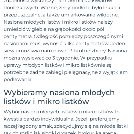
zupełności wystarczy nam ziemia do kwiatów
doniczkowych. Ważne, żeby podłoże było lekkie i
przepuszczalne, a także umiarkowanie wilgotne.
Nasiona młodych listów i mikro listków należy
umieścić w glebie na głębokości około pół
centymetra. Odległość pomiędzy poszczególnymi
nasionami musi wynosić kilka centymetrów. Jeden
siew umożliwia nam nawet 3-krotne zbiory. Nasiona
można wysiewać co 3 tygodnie. W przypadku
uprawy młodych listków i mikro listkównie są
potrzebne żadne zabiegi pielęgnacyjne z wyjątkiem
podlewania.
Wybieramy nasiona młodych
listków i mikro listków
Wybór nasion młodych listków i mikro listków to
kwestia bardzo indywidualna. Jeżeli preferujemy
raczej łagodny smak, zdecydujmy się na młode listki
takich roślin jak słodki groszek, brokuł, kalarepa,