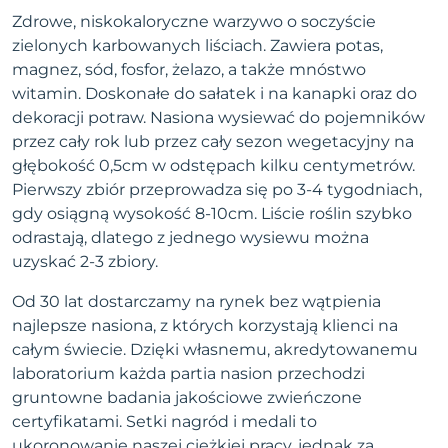
Zdrowe, niskokaloryczne warzywo o soczyście
zielonych karbowanych liściach. Zawiera potas,
magnez, sód, fosfor, żelazo, a także mnóstwo
witamin. Doskonałe do sałatek i na kanapki oraz do
dekoracji potraw. Nasiona wysiewać do pojemników
przez cały rok lub przez cały sezon wegetacyjny na
głębokość 0,5cm w odstępach kilku centymetrów.
Pierwszy zbiór przeprowadza się po 3-4 tygodniach,
gdy osiągną wysokość 8-10cm. Liście roślin szybko
odrastają, dlatego z jednego wysiewu można
uzyskać 2-3 zbiory.
Od 30 lat dostarczamy na rynek bez wątpienia
najlepsze nasiona, z których korzystają klienci na
całym świecie. Dzięki własnemu, akredytowanemu
laboratorium każda partia nasion przechodzi
gruntowne badania jakościowe zwieńczone
certyfikatami. Setki nagród i medali to
ukoronowanie naszej ciężkiej pracy, jednak za