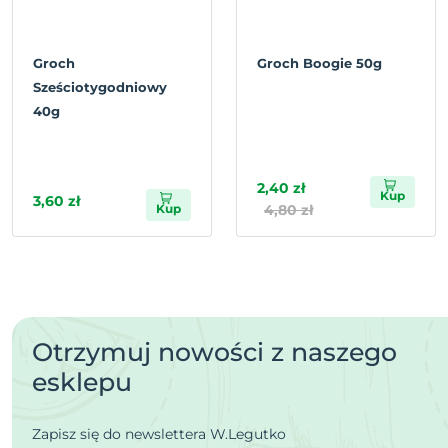
Groch
Groch Boogie 50g
Sześciotygodniowy
40g
2,40 zł
Kup
3,60 zł
Kup
4,80 zł
Otrzymuj nowości z naszego
esklepu
Zapisz się do newslettera W.Legutko