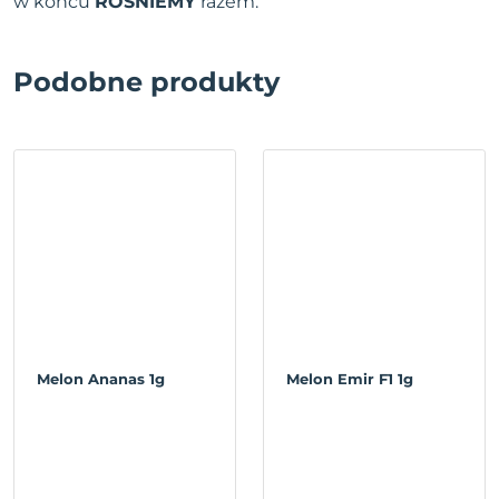
w końcu
ROŚNIEMY
razem.
Podobne produkty
Melon Ananas 1g
Melon Emir F1 1g