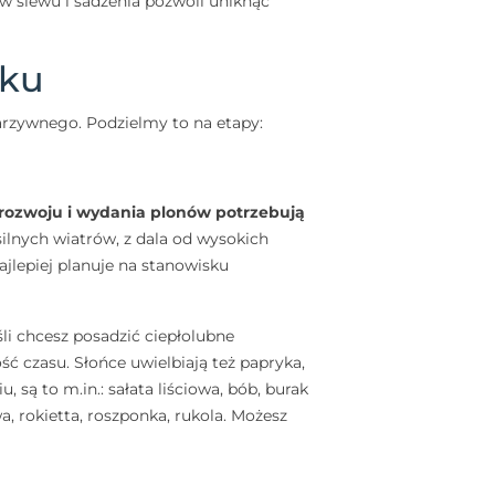
w siewu i sadzenia pozwoli uniknąć
oku
arzywnego. Podzielmy to na etapy:
ozwoju i wydania plonów potrzebują
ilnych wiatrów, z dala od wysokich
jlepiej planuje na stanowisku
li chcesz posadzić ciepłolubne
ć czasu. Słońce uwielbiają też papryka,
, są to m.in.: sałata liściowa, bób, burak
a, rokietta, roszponka, rukola. Możesz