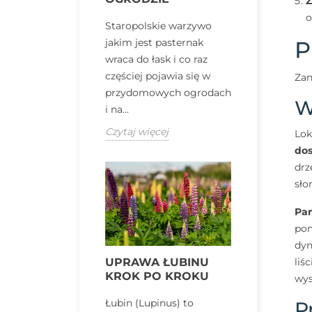
Z
o
Staropolskie warzywo
P
jakim jest pasternak
wraca do łask i co raz
częściej pojawia się w
Zan
przydomowych ogrodach
W
i na...
Czytaj więcej
Lok
dos
drz
sło
Pam
pom
dyn
UPRAWA ŁUBINU
liś
KROK PO KROKU
wys
Łubin (Lupinus) to
P