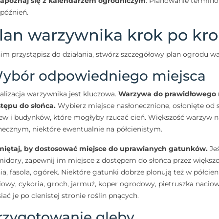
apoznaj się z kalendarzem ogrodniczym
: Planowanie terminó
późnień.
lan warzywnika krok po kr
im przystąpisz do działania, stwórz szczegółowy plan ogrodu w
ybór odpowiedniego miejsca
alizacja warzywnika jest kluczowa.
Warzywa do prawidłowego r
tępu do słońca.
Wybierz miejsce nasłonecznione, osłonięte od s
ew i budynków, które mogłyby rzucać cień. Większość warzyw na
necznym, niektóre ewentualnie na półcienistym.
iętaj, by dostosować miejsce do uprawianych gatunków.
Jeś
idory, zapewnij im miejsce z dostępem do słońca przez większoś
ia, fasola, ogórek. Niektóre gatunki dobrze plonują też w półcieniu
ciowy, cykoria, groch, jarmuż, koper ogrodowy, pietruszka naciow
iać je po cienistej stronie roślin pnących.
rzygotowanie gleby