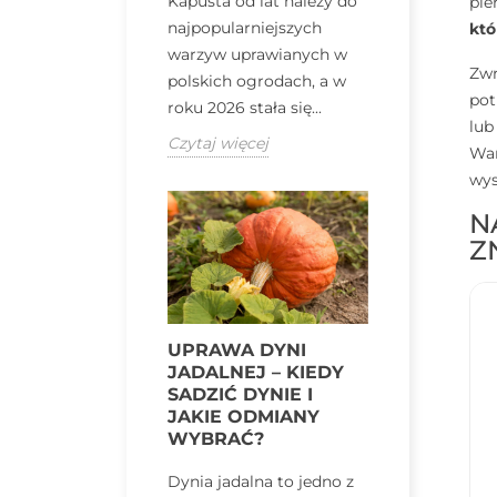
Kapusta od lat należy do
pie
najpopularniejszych
któ
warzyw uprawianych w
Zwr
polskich ogrodach, a w
pot
roku 2026 stała się...
lub
Czytaj więcej
War
wys
N
Z
UPRAWA DYNI
JADALNEJ – KIEDY
SADZIĆ DYNIE I
JAKIE ODMIANY
WYBRAĆ?
Dynia jadalna to jedno z