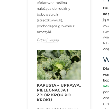
efektowna roślina
Dru
należąca do rodziny
od
bobowatych
ją 
(strączkowych),
wzb
pochodząca głównie z
naw
Ameryki...
wię
Czytaj więcej
Na 
wap
W
Dla
war
kop
KAPUSTA – UPRAWA,
łat
PIELĘGNACJA I
pom
ZBIÓR KROK PO
war
KROKU
tun