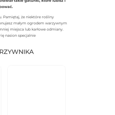
rawiał takie gatunki, które lubisz i
óbować.
 Pamiętaj, że niektóre rośliny
 dysponujesz małym ogrodem warzywnym
 mniej miejsca lub karłowe odmiany.
ię nasion specjalnie
RZYWNIKA