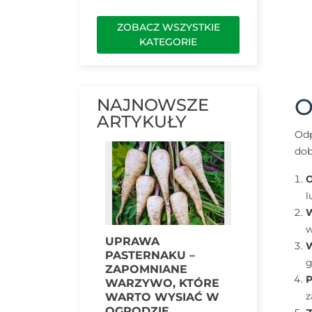
ZOBACZ WSZYSTKIE
KATEGORIE
O
NAJNOWSZE
ARTYKUŁY
Odp
dob
O
l
w
UPRAWA
W
PASTERNAKU –
g
ZAPOMNIANE
P
WARZYWO, KTÓRE
z
WARTO WYSIAĆ W
OGRODZIE