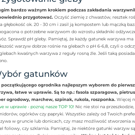
gim bardzo ważnym krokiem podczas zakładania warzywnika 
powiednio przygotować.
Oczyść ziemię z chwastów, resztek rośl
na głębokość ok. 20 - 30 cm i zasil ją kompostem lub mączką baz
ogacona o potrzebne warzywom do wzrostu składniki odżywcze, 
óz. Sprawdź pH gleby. Pamiętaj, że każdy gatunek warzywa ma
kszość warzyw dobrze rośnie na glebach o pH 6-6,8, czyli o odc
glebach kwaśnych warzywa z reguły rosną źle. Jeśli taką posiada
no.
ybór gatunków
 początkującego ogrodnika najlepszym wyborem do pierws
zywa, łatwe w uprawie. Są to np.: fasola szparagowa, pietru
er ogrodowy, marchew, szpinak, rukola, roszponka.
Więcej n
we w uprawie - poznaj nasze TOP 10!
Nic nie stoi na przeszkodzi
idorów, ogórków czy papryki. Wszystko zależy od Twoich prefer
zywa w gruncie lub donicach, czy masz możliwość stworzenia w
el foliowy, czy szklarnia. Pamiętaj, że niektóre gatunki warzyw są