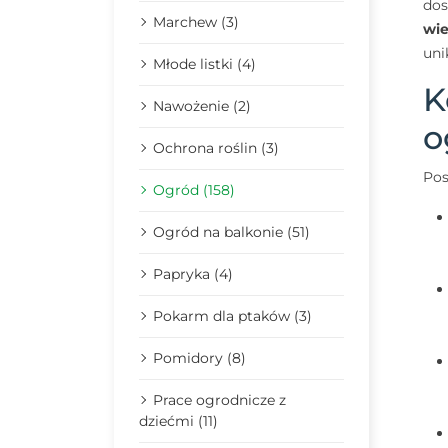
dos
Marchew (3)
wie
uni
Młode listki (4)
K
Nawożenie (2)
o
Ochrona roślin (3)
Pos
Ogród (158)
Ogród na balkonie (51)
Papryka (4)
Pokarm dla ptaków (3)
Pomidory (8)
Prace ogrodnicze z
dziećmi (11)