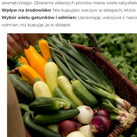
zewnętrznego. Zbieranie własnych plonów niesie wiele satysfakcj
Wpływ na środowisko
: Nie kupujesz warzyw w sklepach, które
Wybór wielu gatunków i odmian:
Uprawiając warzywa z nasi
odmian, niż kupując je w sklepie.