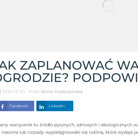
JAK ZAPLANOWAĆ W
OGRODZIE? PODPOW
2024-12-30
Przez
Anna Grybczyńska
Facebook
LinkedIn
sny warzywnik to źródło pysznych, zdrowych i ekologicznych war
z nasiona lub rozsady wypielęgnowało się roślinę, która wydaje 