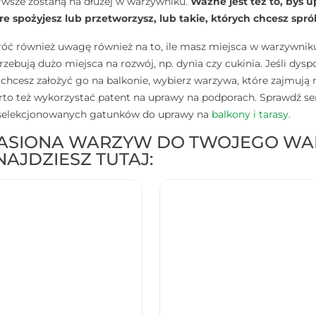
rwsze zostaną na dłużej w warzywniku.
Ważne jest też to, byś up
re spożyjesz lub przetworzysz, lub takie, których chcesz spr
óć również uwagę również na to, ile masz miejsca w warzywniku.
rzebują dużo miejsca na rozwój, np. dynia czy cukinia. Jeśli
 chcesz założyć go na balkonie, wybierz warzywa, które zajmują
to też wykorzystać patent na uprawy na podporach. Sprawdź ser
elekcjonowanych gatunków do uprawy na
balkony i tarasy.
ASIONA WARZYW DO TWOJEGO WA
NAJDZIESZ TUTAJ: