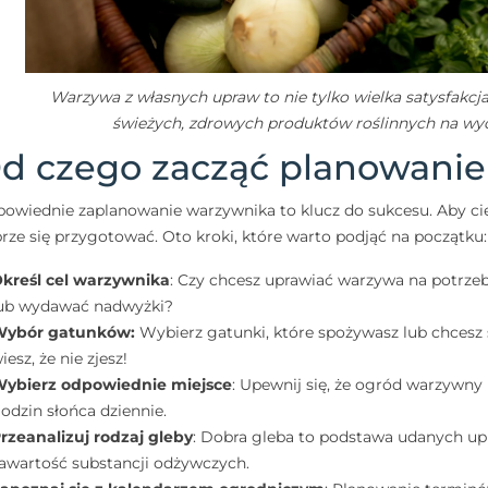
Warzywa z własnych upraw to nie tylko wielka satysfakcja
świeżych, zdrowych produktów roślinnych na wyc
d czego zacząć planowanie
owiednie zaplanowanie warzywnika to klucz do sukcesu. Aby cie
rze się przygotować. Oto kroki, które warto podjąć na początku:
kreśl cel warzywnika
: Czy chcesz uprawiać warzywa na potrze
ub wydawać nadwyżki?
Wybór gatunków:
Wybierz gatunki, które spożywasz lub chcesz
iesz, że nie zjesz!
ybierz odpowiednie miejsce
: Upewnij się, że ogród warzywny
odzin słońca dziennie.
rzeanalizuj rodzaj gleby
: Dobra gleba to podstawa udanych upra
awartość substancji odżywczych.