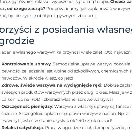
tarczają również relaksu, wyciszenia, są formą terapii.
Chcesz za
sz, od czego zacząć?
Podpowiadamy, jak zaplanować warzywnik
kać, by cieszyć się obfitymi, pysznymi zbiorami.
orzyści z posiadania własn
grodzie
iadanie własnego warzywnika przynosi wiele zalet. Oto najważnie
Kontrolowanie uprawy
: Samodzielna uprawa warzyw pozwala 
pewność, że jedzenie jest wolne od szkodliwych, chemicznych 
nawozów. W skrócie wiesz, co jesz!
Zdrowe, świeże warzywa na wyciągnięcie ręki:
Dobrze zapla
świeżych produktów warzywnych przez długi okres. Masz je w z
balkon lub na ROD i zbierasz własne, zdrowe warzywa!
Oszczędność pieniędzy
: Warzywa z własnej uprawy są tańsze 
sezonie. Szczególnie opłaca się uprawa warzyw z nasion. Np. z 1
'Faworyt' jesteś w stanie uzyskać ok 240 sztuk rozsad!
Relaks i satysfakcja
: Praca w ogrodzie działa terapeutycznie, r