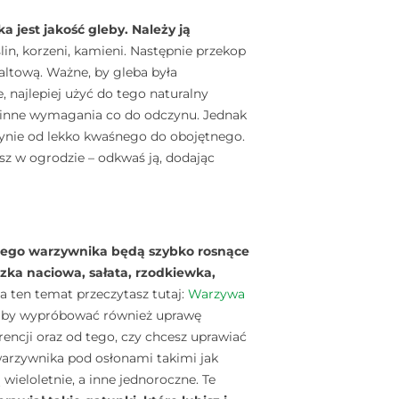
jest jakość gleby. Należy ją
in, korzeni, kamieni. Następnie przekop
altową. Ważne, by gleba była
najlepiej użyć do tego naturalny
 inne wymagania co do odczynu. Jednak
zynie od lekko kwaśnego do obojętnego.
sz w ogrodzie – odkwaś ją, dodając
zego warzywnika będą szybko rosnące
szka naciowa, sałata, rzodkiewka,
a ten temat przeczytasz tutaj:
Warzywa
e, by wypróbować również uprawę
encji oraz od tego, czy chcesz uprawiać
arzywnika pod osłonami takimi jak
 wieloletnie, a inne jednoroczne. Te