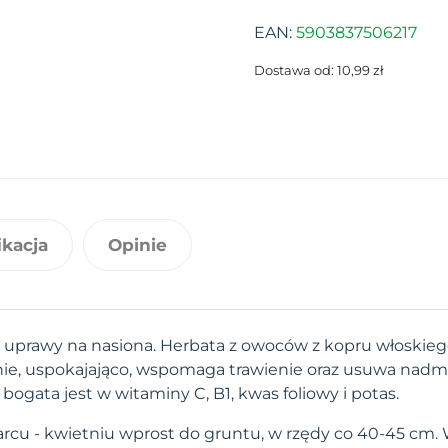
EAN:
5903837506217
Dostawa od: 10,99 zł
ikacja
Opinie
o uprawy na nasiona. Herbata z owoców z kopru włoskieg
ie, uspokajająco, wspomaga trawienie oraz usuwa nadm
ogata jest w witaminy C, B1, kwas foliowy i potas.
cu - kwietniu wprost do gruntu, w rzędy co 40-45 cm. 