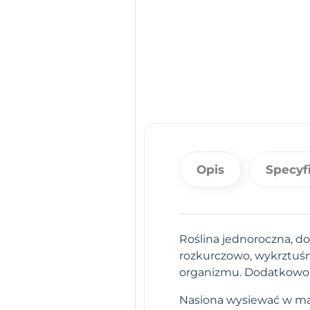
Opis
Specyf
Roślina jednoroczna, d
rozkurczowo, wykrztuśn
organizmu. Dodatkowo b
Nasiona wysiewać w mar