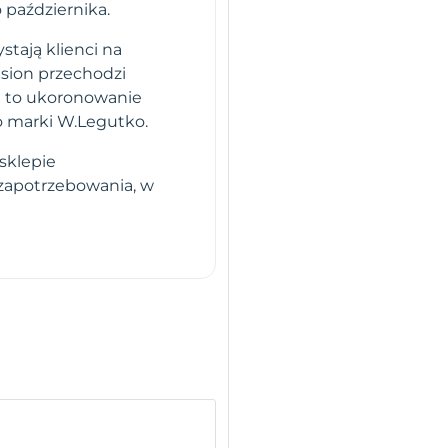
o października.
stają klienci na
sion przechodzi
i to ukoronowanie
o marki W.Legutko.
sklepie
 zapotrzebowania, w