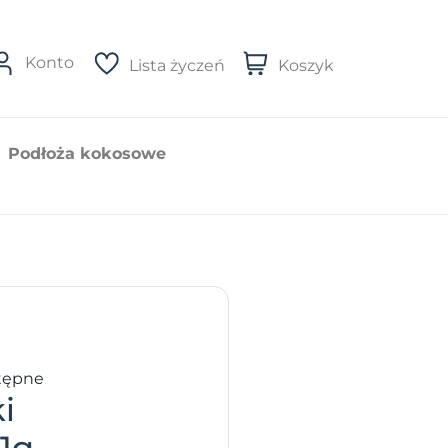
Konto
Lista życzeń
Koszyk
Podłoża kokosowe
tępne
i
1g