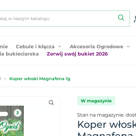
nie
Cebule i kłącza
Akcesoria Ogrodowe
ia bukieciarska
Zerwij swój bukiet 2026
ł
Koper włoski Magnafena 1g
W magazynie
Stan na magazynie: dos
Koper włosk
Magnafena 