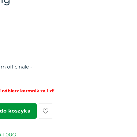
m officinale -
 odbierz karmnik za 1 zł!
 do koszyka
-1.00G