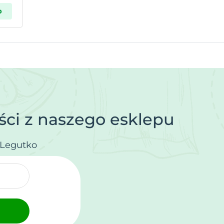
p
ci z naszego esklepu
.Legutko