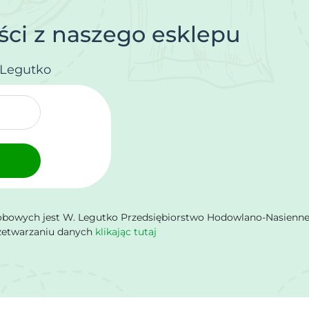
ci z naszego esklepu
.Legutko
owych jest W. Legutko Przedsiębiorstwo Hodowlano-Nasienne Sp.
rzetwarzaniu danych
klikając tutaj