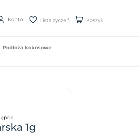
Konto
Lista życzeń
Koszyk
Podłoża kokosowe
tępne
arska 1g