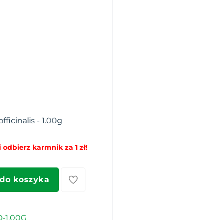
fficinalis - 1.00g
 odbierz karmnik za 1 zł!
 do koszyka
-1.00G