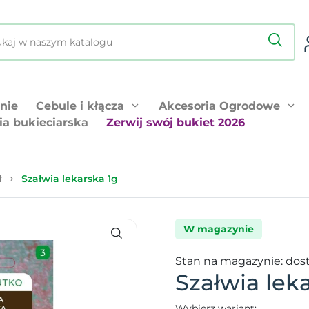
nie
Cebule i kłącza
Akcesoria Ogrodowe
ia bukieciarska
Zerwij swój bukiet 2026
ł
Szałwia lekarska 1g
W magazynie
Stan na magazynie: dos
Szałwia lek
Wybierz wariant: