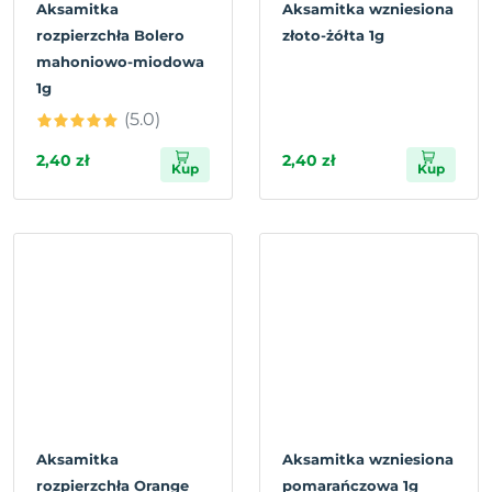
Aksamitka
Aksamitka wzniesiona
rozpierzchła Bolero
złoto-żółta 1g
mahoniowo-miodowa
1g
(5.0)
2,40 zł
2,40 zł
Kup
Kup
Aksamitka
Aksamitka wzniesiona
rozpierzchła Orange
pomarańczowa 1g