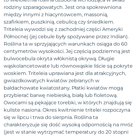
rodziny szparagowatych. Jest ona spokrewniona
między innymi z hiacyntowcem, massonią,
szafirkiem, puszkinią, cebulicą czy śniedkiem.
Triteleia wywodzi się z zachodniej części Ameryki
Północnej (jej cebule były spożywane przez Indian).
Roślina ta w sprzyjających warunkach osiąga do 60
centymetrów wysokości. Jej częścią podziemną jest
bulwocebula okryta włóknistą okrywą. Długie
wąskolancetowate lub równowąskie liście są pokryte
woskiem. Triteleia uprawiana jest dla atrakcyjnych,
gwiazdkowatych kwiatów zebranych w
baldachowate kwiatostany. Płatki kwiatów mogą
przybierać barwę niebieską, białą lub fioletową.
Owocami są pękające torebki, w których znajdują się
kuliste nasiona. Okres kwitnienie tritelei rozpoczyna
się w lipcu i trwa do sierpnia. Roślina ta
charakteryzuje się dość wysoką odpornością na mróz
(jest w stanie wytrzymać temperatury do 20 stopni