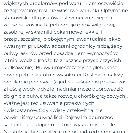
większych problemów, pod warunkiem oczywiście,
że zapewnimy roślinie właściwe warunki. Optymalne
stanowisko dla jaskrów jest słoneczne, ciepłe i
zaciszne. Roślina ta potrzebuje gleby wilgotnej,
zasobnej w składniki pokarmowe, lekkiej i
przepuszczalnej, o obojętnym, ewentualnie lekko
kwaśnym pH. Doświadczeni ogrodnicy radzą, żeby
bulwy jaskrów przed posadzeniem wymoczyć w
letniej wodzie (może to znacząco przyspieszyć ich
kiełkowanie). Bulwy umieszczamy na głębokości
równej ich trzykrotnej wysokości. Rośliny te należy
regularnie podlewać (a jednocześnie nie przesadzać
z ilością wody, gdyż jej nadmiar może doprowadzić
do gnicia bulw, a także rozwoju chorób grzybowych).
Ważne jest też usuwanie przekwitłych
kwiatostanów. Gdy kwiaty przekwitną, nie
powinniśmy usuwać liści. Dajmy im obumrzeć
samoistnie, a dopiero później wykopmy cebule.
Niestety jaskier azjatycki nie posiada odporności na