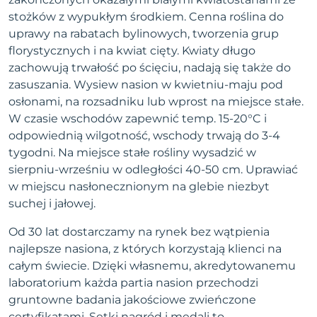
stożków z wypukłym środkiem. Cenna roślina do
uprawy na rabatach bylinowych, tworzenia grup
florystycznych i na kwiat cięty. Kwiaty długo
zachowują trwałość po ścięciu, nadają się także do
zasuszania. Wysiew nasion w kwietniu-maju pod
osłonami, na rozsadniku lub wprost na miejsce stałe.
W czasie wschodów zapewnić temp. 15-20°C i
odpowiednią wilgotność, wschody trwają do 3-4
tygodni. Na miejsce stałe rośliny wysadzić w
sierpniu-wrześniu w odległości 40-50 cm. Uprawiać
w miejscu nasłonecznionym na glebie niezbyt
suchej i jałowej.
Od 30 lat dostarczamy na rynek bez wątpienia
najlepsze nasiona, z których korzystają klienci na
całym świecie. Dzięki własnemu, akredytowanemu
laboratorium każda partia nasion przechodzi
gruntowne badania jakościowe zwieńczone
certyfikatami. Setki nagród i medali to