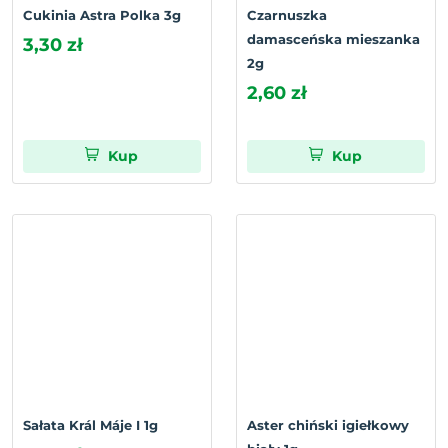
Cukinia Astra Polka 3g
Czarnuszka
damasceńska mieszanka
3,30 zł
2g
2,60 zł
Kup
Kup
Sałata Král Máje I 1g
Aster chiński igiełkowy