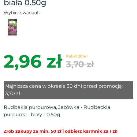
biała 0.50g
Wybierz wariant:
2,96 zł
Rabat 20% !
3,70 zł
Najniższa cena w okresie 30 dni przed promocją:
3,70 zł
Rudbekia purpurowa, Jeżówka - Rudbeckia
purpurea - biały - 0.50g
Zrób zakupy za min. 50 zł i odbierz karmnik za 1 zł!