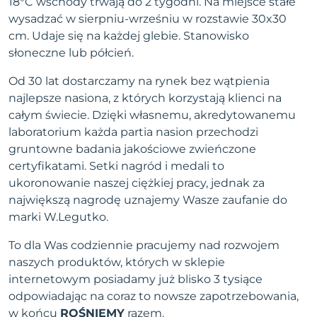
18°C wschody trwają do 2 tygodni. Na miejsce stałe
wysadzać w sierpniu-wrześniu w rozstawie 30x30
cm. Udaje się na każdej glebie. Stanowisko
słoneczne lub półcień.
Od 30 lat dostarczamy na rynek bez wątpienia
najlepsze nasiona, z których korzystają klienci na
całym świecie. Dzięki własnemu, akredytowanemu
laboratorium każda partia nasion przechodzi
gruntowne badania jakościowe zwieńczone
certyfikatami. Setki nagród i medali to
ukoronowanie naszej ciężkiej pracy, jednak za
największą nagrodę uznajemy Wasze zaufanie do
marki W.Legutko.
To dla Was codziennie pracujemy nad rozwojem
naszych produktów, których w sklepie
internetowym posiadamy już blisko 3 tysiące
odpowiadając na coraz to nowsze zapotrzebowania,
w końcu
ROŚNIEMY
razem.