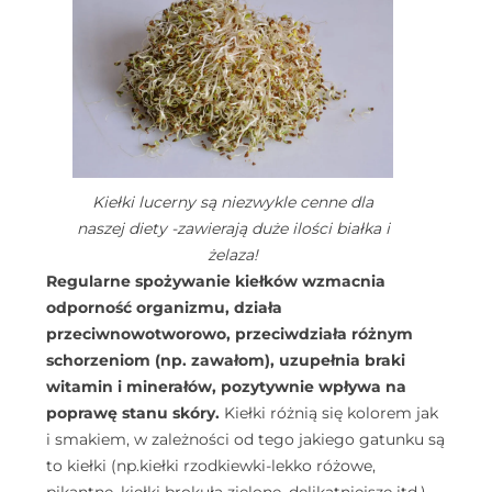
Kiełki lucerny są niezwykle cenne dla
naszej diety -zawierają duże ilości białka i
żelaza!
Regularne spożywanie kiełków wzmacnia
odporność organizmu, działa
przeciwnowotworowo, przeciwdziała różnym
schorzeniom (np. zawałom), uzupełnia braki
witamin i minerałów, pozytywnie wpływa na
poprawę stanu skóry.
Kiełki różnią się kolorem jak
i smakiem, w zależności od tego jakiego gatunku są
to kiełki (np.kiełki rzodkiewki-lekko różowe,
pikantne, kiełki brokuła zielone, delikatniejsze itd.).