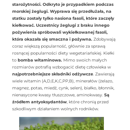
starożytności. Odkryto je przypadkiem podczas
morskiej żeglugi. Wyprawa się przedłużała, na
statku zostały tylko nasiona fasoli, które zaczęły
kiełkować. Uczestnicy żeglugi z braku innego
pożywienia spróbowali wykiełkowanej fasoli,
która okazała się smaczna i pożywna.
Zdobywają
coraz większą popularność, głównie za sprawą
rosnącej popularności diety wegetariańskiej. Kiełki
to
bomba witaminowa.
Mimo swoich małych
rozmiarów potrafią wzbogacić dietę człowieka w
najpotrzebniejsze składniki odżywcze
. Zawierają
wiele witamin (A,D,E,K,C,PP,B), minerałów (żelazo,
magnez, potas, miedź, cynk, selen), białko, błonnik,
nienasycone kwasy tłuszczowe, aminokwasy.
Są
źródłem antyoksydantów
, które chronią przed
szkodliwym działaniem wolnych rodników.