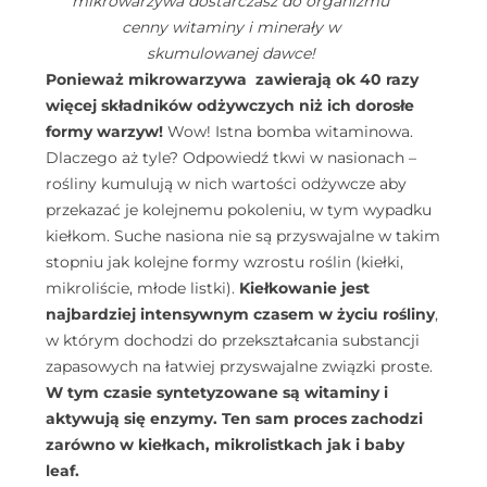
mikrowarzywa dostarczasz do organizmu
cenny witaminy i minerały w
skumulowanej dawce!
Ponieważ mikrowarzywa zawierają ok 40 razy
więcej składników odżywczych niż ich dorosłe
formy warzyw!
Wow! Istna bomba witaminowa.
Dlaczego aż tyle? Odpowiedź tkwi w nasionach –
rośliny kumulują w nich wartości odżywcze aby
przekazać je kolejnemu pokoleniu, w tym wypadku
kiełkom. Suche nasiona nie są przyswajalne w takim
stopniu jak kolejne formy wzrostu roślin (kiełki,
mikroliście, młode listki).
Kiełkowanie jest
najbardziej intensywnym czasem w życiu rośliny
,
w którym dochodzi do przekształcania substancji
zapasowych na łatwiej przyswajalne związki proste.
W tym czasie syntetyzowane są witaminy i
aktywują się enzymy. Ten sam proces zachodzi
zarówno w kiełkach, mikrolistkach jak i baby
leaf.