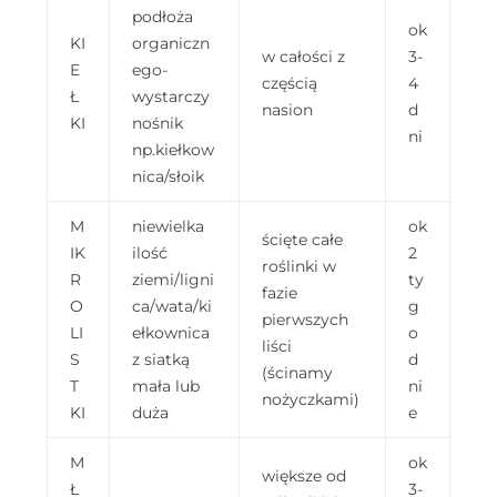
podłoża
ok
KI
organiczn
w całości z
3-
E
ego-
częścią
4
Ł
wystarczy
nasion
d
KI
nośnik
ni
np.kiełkow
nica/słoik
M
niewielka
ok
ścięte całe
IK
ilość
2
roślinki w
R
ziemi/ligni
ty
fazie
O
ca/wata/ki
g
pierwszych
LI
ełkownica
o
liści
S
z siatką
d
(ścinamy
T
mała lub
ni
nożyczkami)
KI
duża
e
M
ok
większe od
Ł
3-