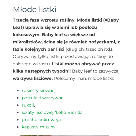
Młode listki
Trzecia faza wzrostu rośliny. Młode listki (=Baby
Leaf) uprawia się w ziemi lub podłożu
kokosowym. Baby leaf są większe od
mikrolistków, ścina się je również nożyczkami, z
fazie kolejnych par liści
(drugich, trzecich itd.).
Obrywamy tylko listki pozostawiając rośliny do
dalszego wzrostu.
Listki można obrywać przez
kilka następnych tygodni!
Baby leaf to zazwyczaj
warzywa liściowe.
Polecamy m.in. młode listki:
rokietty siewnej
,
portulaki warzywnej
,
rukoli
,
sałaty liściowej ‘Lollo Bionda’
,
grochu cukrowego
kapusty mizuny