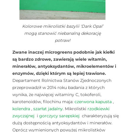
Kolorowe mikrolistki bazylii 'Dark Opal’
mogą stanowić niebanalną dekorację
potraw!
Zwane inaczej microgreens podobnie jak kiełki
są bardzo zdrowe, zawierają wiele witamin,
minerałów, antyoksydantów, mikroelementów i
enzymów, dzięki którym są lepiej trawione.
Departament Rolnictwa Stanów Zjednoczonych
przeprowadził w 2014 roku badania z których
wynika, że najwięcej witaminy C, tokoferoli,
karotenoidów, filochinu maja:
czerwona kapusta
,
kolendra
,
szarłat jadalny
. Mikrolistki
rzodkiewki
zwyczajnej
i
gorczycy sarepskiej
charakteryzują się
dużą dostępnością antyoksydantów i minerałów.
Oprócz wymienionych powyżej mikrolistków