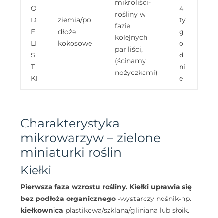
mikroliści-
O
4
rośliny w
D
ziemia/po
ty
fazie
E
dłoże
g
kolejnych
LI
kokosowe
o
par liści,
S
d
(ścinamy
T
ni
nożyczkami)
KI
e
Charakterystyka
mikrowarzyw – zielone
miniaturki roślin
Kiełki
Pierwsza faza wzrostu rośliny. Kiełki uprawia się
bez podłoża organicznego
-wystarczy nośnik-np.
kiełkownica
plastikowa/szklana/gliniana lub słoik.