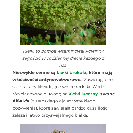
Kiełki to bomba witaminowa! Powinny
zagościć w codziennej diecie każdego z
nas.
Niezwykle cenne są
kiełki brokuła
, które mają
właściwości antynowotworowe.
Zawierają one
sulforalfany likwidujące wolne rodniki.
Warto
również zwrócić uwagę na
kiełki
lucerny
-zwane
Alf-al-fa
(z arabskiego ojciec wszelkiego
pożywienia), które zawierają bardzo dużą ilość
żelaza i łatwo przyswajalnego białka.