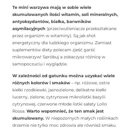
Te mini warzywa mają w sobie wiele
skumulowanych ilości witamin, soli mineralnych,
antyoksydantów, białka, barwników
asymilacyjnych
(przeciwutleniacze przekształcane
przez organizm w witaminy). Są jak shot
energetyczny dla ludzkiego organizmu. Zamiast
suplementów diety polecam zjeść garść
mikrowarzyw! Spróbuj a zobaczysz różnicę w
samopoczuciu i wyglądzie.
W zależności od gatunku można uzyskać wiele
różnych kolorów i smaków
– np. różowe, ostre
kiełki rzodkiewki, jasnozielone, delikatne kiełki
lucerny, zielone, cytrynowe mikrolistki bazylii
cytrynowej, czerwone młode listki sałaty Lollo
Rossa.
Warto wspomnieć, że ten smak jest
skumulowany.
W niepozornych małych roślinkach
drzemie nie tylko moc zdrowia ale również smaku.