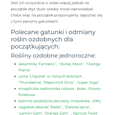
Jest ich oczywiście o wiele więcej jednak na
początek zbyt dużo wiedzy może wprowadzać
chaos więc na początek proponujemy zapoznać się
z tymi paroma gatunkami.
Polecane gatunki i odmiany
roślin ozdobnych dla
początkujących:
Rośliny ozdobne jednoroczne:
aksamitka ‘Fantastic’,
‘Honey Moon’
,
‘Orange
Flame’
cynia ‘Liliputek’ w różnych kolorach
,
‘Thumbelina’
,
‘Pepermint Stick’
,
‘Super Yoga’
smagliczka nadmorska różowa
,
biała
,
liliowo-
fioletowa
kosmos podwójnie pierzasty mieszanka
,
żółty
nagietek lekarski ‘Radio’
,
‘Zielone serce’
,
‘Lemon Gem’
,
‘Orange Gem’
,
‘Apricot Twist’