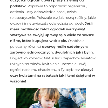
uczyć ich ogrodnictwa i pracy z ziemią od
podstaw.
Poprawia to odporność organizmu,
dotlenia, uczy odpowiedzialności, działa
terapeutycznie. Pokazuje też jak rosną rośliny, jakie
owady i inne zwierzęta odwiedzają ogródek.
Jeśli
masz możliwość załóż ogródek warzywny!
Warzywa ze swojej uprawy są o wiele zdrowsze
niż te, które kupujesz w sklepie.
Osobiście
polecamy również
uprawę roślin ozdobnych:
zarówno jednorocznych, dwuletnich jak i bylin.
Bogactwo kolorów, faktur liści, zapachów kwiatów,
różnych terminów kwitnienia urozmaici Twój
ogród, nada mu charakteru, a Ty będziesz
cieszyć
oczy kwiatami na rabatach jak i tymi ściętymi w
wazonie!