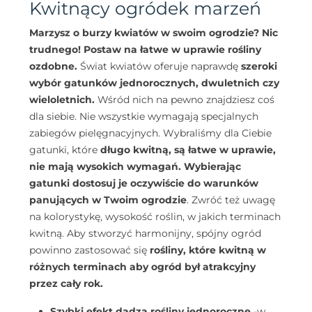
Kwitnący ogródek marzeń
Marzysz o burzy kwiatów w swoim ogrodzie? Nic
trudnego! Postaw na łatwe w uprawie rośliny
ozdobne.
Świat kwiatów oferuje naprawdę
szeroki
wybór gatunków jednorocznych, dwuletnich czy
wieloletnich.
Wśród nich na pewno znajdziesz coś
dla siebie. Nie wszystkie wymagają specjalnych
zabiegów pielęgnacyjnych. Wybraliśmy dla Ciebie
gatunki, które
długo kwitną, są łatwe w uprawie,
nie mają wysokich wymagań. Wybierając
gatunki dostosuj je oczywiście do warunków
panujących w Twoim ogrodzie
. Zwróć też uwagę
na kolorystykę, wysokość roślin, w jakich terminach
kwitną. Aby stworzyć harmonijny, spójny ogród
powinno zastosować się
rośliny, które kwitną w
różnych terminach aby ogród był atrakcyjny
przez cały rok.
Szybki efekt dadzą rośliny jednoroczne
-w