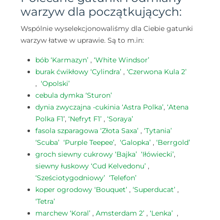
warzyw dla początkujących:
Wspólnie wyselekcjonowaliśmy dla Ciebie gatunki
warzyw łatwe w uprawie. Są to m.in:
bób
‘Karmazyn’
,
‘White Windsor’
burak ćwikłowy ‘Cylindra’
,
‘Czerwona Kula 2’
,
‘Opolski
’
cebula dymka ‘Sturon’
dynia zwyczajna -cukinia ‘Astra Polka’
,
‘Atena
Polka F1
’,
‘Nefryt F1’
,
‘Soraya’
fasola szparagowa ‘Złota Saxa’
,
‘Tytania’
‘Scuba’
‘Purple Teepee’
,
‘Galopka’
,
‘Berrgold’
groch siewny cukrowy ‘Bajka’
‘Iłówiecki’
,
siewny łuskowy ‘Cud Kelvedonu’
,
‘Sześciotygodniowy’
‘Telefon
’
koper ogrodowy
‘Bouquet’
,
‘Superducat’
,
‘Tetra’
marchew ‘Koral’
,
Amsterdam 2’
,
‘Lenka’
,