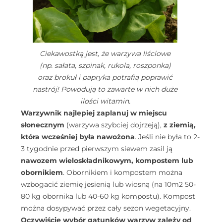
Ciekawostką jest, że warzywa liściowe
(np. sałata, szpinak, rukola, roszponka)
oraz brokuł i papryka potrafią poprawić
nastrój! Powodują to zawarte w nich duże
ilości witamin.
Warzywnik najlepiej zaplanuj w miejscu
słonecznym
(warzywa szybciej dojrzeją),
z ziemią,
która wcześniej była nawożona
. Jeśli nie była to 2-
3 tygodnie przed pierwszym siewem zasil ją
nawozem wieloskładnikowym, kompostem lub
obornikiem
. Obornikiem i kompostem można
wzbogacić ziemię jesienią lub wiosną (na 10m2 50-
80 kg obornika lub 40-60 kg kompostu). Kompost
można dosypywać przez cały sezon wegetacyjny.
Oczywiście wybór gatunków warzyw zależy od