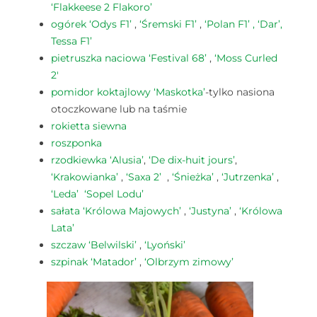
‘Flakkeese 2 Flakoro’
ogórek ‘Odys F1’
,
‘Śremski F1’
,
‘Polan F1’ ,
‘Dar’,
Tessa F1’
pietruszka naciowa ‘Festival 68’
,
‘Moss Curled
2′
pomidor koktajlowy ‘Maskotka’
-tylko nasiona
otoczkowane lub na taśmie
rokietta siewna
roszponka
rzodkiewka ‘
Alusia’
,
‘De dix-huit jours’
,
‘Krakowianka’
,
‘Saxa 2’
,
‘Śnieżka’
,
‘Jutrzenka’
,
‘Leda’
‘Sopel Lodu’
sałata ‘Królowa Majowych’
,
‘Justyna’
,
‘Królowa
Lata’
szczaw ‘Belwilski’
,
‘Lyoński’
szpinak ‘Matador’
,
‘Olbrzym zimowy’