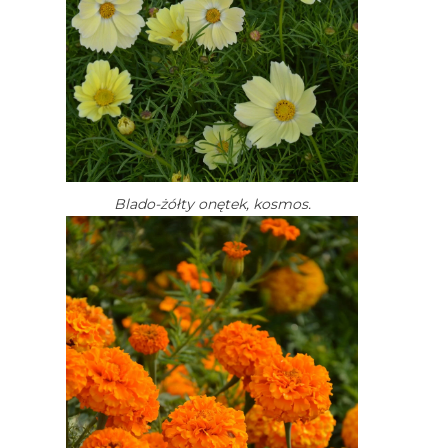
Blado-żółty onętek, kosmos.