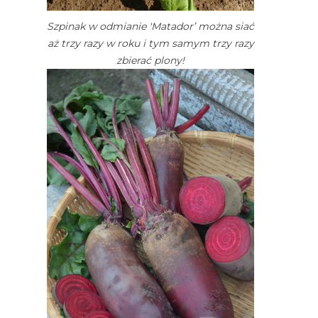
Szpinak w odmianie 'Matador’ można siać
aż trzy razy w roku i tym samym trzy razy
zbierać plony!