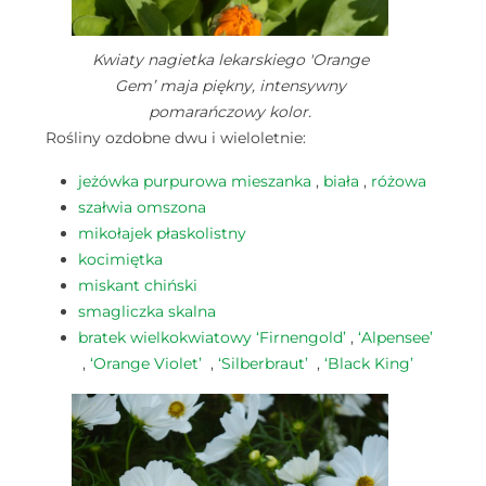
Kwiaty nagietka lekarskiego 'Orange
Gem’ maja piękny, intensywny
pomarańczowy kolor.
Rośliny ozdobne dwu i wieloletnie:
jeżówka purpurowa mieszanka
,
biała
,
różowa
szałwia omszona
mikołajek płaskolistny
kocimiętka
miskant chiński
smagliczka skalna
bratek wielkokwiatowy ‘Firnengold’
,
‘Alpensee’
,
‘Orange Violet’
,
‘Silberbraut’
,
‘Black King’