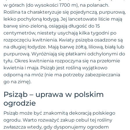
w górach (do wysokości 1700 m), na polanach.
Roślina ta charakteryzuje się pojedynczą, purpurową,
lekko pochyloną łodygą. Jej lancetowate liście mają
barwę sino-zieloną, osiągają długość do 15
centymetrów, niestety usychają kilka tygodni po
rozpoczęciu kwitnienia. Kwiaty psizęba osadzone są
na długiej łodydze. Mają barwę żółtą, liliową, białą lub
purpurową. Wyróżniają się płatkami odchylonymi do
tyłu. Okres kwitnienia rozpoczyna się na przełomie
kwietnia i maja. Psiząb jest rośliną wyjątkowo
odporną na mróz (nie ma potrzeby zabezpieczania
go na zimę).
Psiząb – uprawa w polskim
ogrodzie
Psiząb może być znakomitą dekoracją polskiego
ogrodu. Warto rozważyć zakup cebul tej rośliny
zwłaszcza wtedy, gdy dysponujemy ogrodem