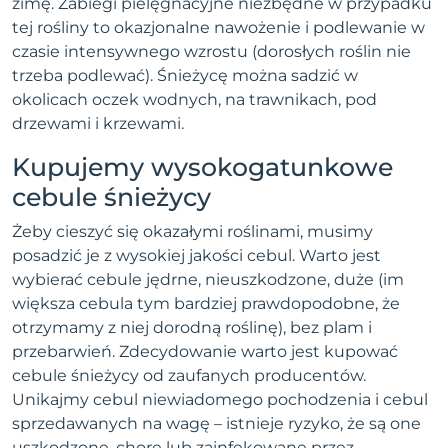
zimę. Zabiegi pielęgnacyjne niezbędne w przypadku
tej rośliny to okazjonalne nawożenie i podlewanie w
czasie intensywnego wzrostu (dorosłych roślin nie
trzeba podlewać). Śnieżycę można sadzić w
okolicach oczek wodnych, na trawnikach, pod
drzewami i krzewami.
Kupujemy wysokogatunkowe
cebule śnieżycy
Żeby cieszyć się okazałymi roślinami, musimy
posadzić je z wysokiej jakości cebul. Warto jest
wybierać cebule jędrne, nieuszkodzone, duże (im
większa cebula tym bardziej prawdopodobne, że
otrzymamy z niej dorodną roślinę), bez plam i
przebarwień. Zdecydowanie warto jest kupować
cebule śnieżycy od zaufanych producentów.
Unikajmy cebul niewiadomego pochodzenia i cebul
sprzedawanych na wagę – istnieje ryzyko, że są one
uszkodzone, chore lub zainfekowane przez