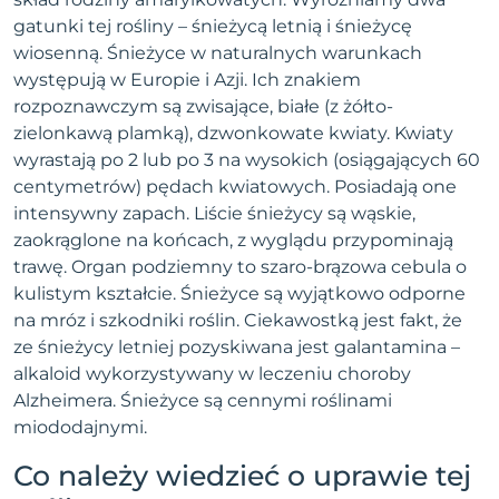
gatunki tej rośliny – śnieżycą letnią i śnieżycę
wiosenną. Śnieżyce w naturalnych warunkach
występują w Europie i Azji. Ich znakiem
rozpoznawczym są zwisające, białe (z żółto-
zielonkawą plamką), dzwonkowate kwiaty. Kwiaty
wyrastają po 2 lub po 3 na wysokich (osiągających 60
centymetrów) pędach kwiatowych. Posiadają one
intensywny zapach. Liście śnieżycy są wąskie,
zaokrąglone na końcach, z wyglądu przypominają
trawę. Organ podziemny to szaro-brązowa cebula o
kulistym kształcie. Śnieżyce są wyjątkowo odporne
na mróz i szkodniki roślin. Ciekawostką jest fakt, że
ze śnieżycy letniej pozyskiwana jest galantamina –
alkaloid wykorzystywany w leczeniu choroby
Alzheimera. Śnieżyce są cennymi roślinami
miododajnymi.
Co należy wiedzieć o uprawie tej