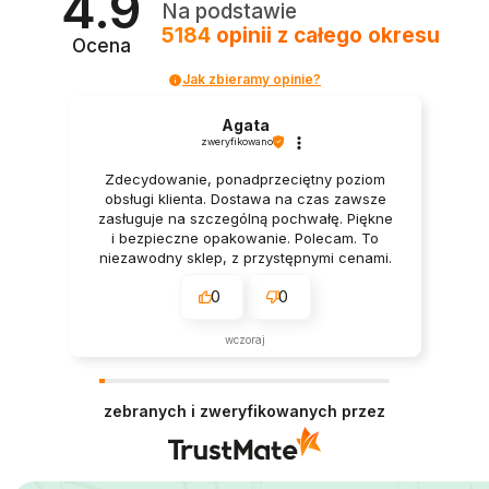
4.9
Na podstawie
5184
opinii
z całego okresu
Ocena
Jak zbieramy opinie?
Agata
zweryfikowano
Zdecydowanie, ponadprzeciętny poziom
obsługi klienta. Dostawa na czas zawsze
zasługuje na szczególną pochwałę. Piękne
i bezpieczne opakowanie. Polecam. To
niezawodny sklep, z przystępnymi cenami.
Naprawdę polecam.
0
0
wczoraj
zebranych i zweryfikowanych przez