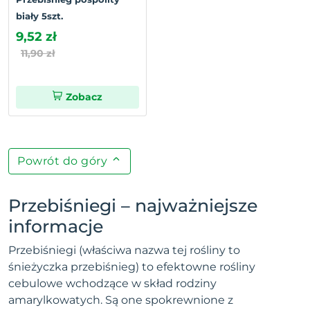
biały 5szt.
9,52 zł
11,90 zł
Zobacz
Powrót do góry
Przebiśniegi – najważniejsze
informacje
Przebiśniegi (właściwa nazwa tej rośliny to
śnieżyczka przebiśnieg) to efektowne rośliny
cebulowe wchodzące w skład rodziny
amarylkowatych. Są one spokrewnione z