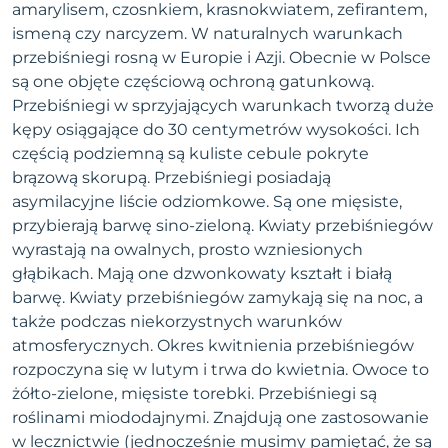
amarylisem, czosnkiem, krasnokwiatem, zefirantem,
ismeną czy narcyzem. W naturalnych warunkach
przebiśniegi rosną w Europie i Azji. Obecnie w Polsce
są one objęte częściową ochroną gatunkową.
Przebiśniegi w sprzyjających warunkach tworzą duże
kępy osiągające do 30 centymetrów wysokości. Ich
częścią podziemną są kuliste cebule pokryte
brązową skorupą. Przebiśniegi posiadają
asymilacyjne liście odziomkowe. Są one mięsiste,
przybierają barwę sino-zieloną. Kwiaty przebiśniegów
wyrastają na owalnych, prosto wzniesionych
głąbikach. Mają one dzwonkowaty kształt i białą
barwę. Kwiaty przebiśniegów zamykają się na noc, a
także podczas niekorzystnych warunków
atmosferycznych. Okres kwitnienia przebiśniegów
rozpoczyna się w lutym i trwa do kwietnia. Owoce to
żółto-zielone, mięsiste torebki. Przebiśniegi są
roślinami miododajnymi. Znajdują one zastosowanie
w lecznictwie (jednocześnie musimy pamiętać, że są