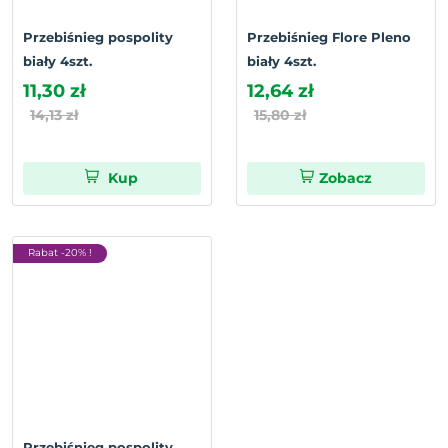
Przebiśnieg pospolity
Przebiśnieg Flore Pleno
biały 4szt.
biały 4szt.
11,30 zł
12,64 zł
14,13 zł
15,80 zł
Kup
Zobacz
Rabat -20% !
Przebiśnieg pospolity