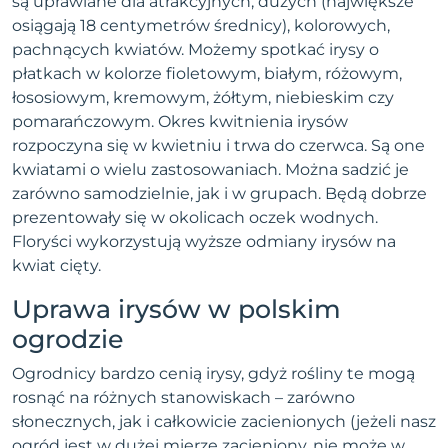
są uprawiane dla atrakcyjnych, dużych (największe
osiągają 18 centymetrów średnicy), kolorowych,
pachnących kwiatów. Możemy spotkać irysy o
płatkach w kolorze fioletowym, białym, różowym,
łososiowym, kremowym, żółtym, niebieskim czy
pomarańczowym. Okres kwitnienia irysów
rozpoczyna się w kwietniu i trwa do czerwca. Są one
kwiatami o wielu zastosowaniach. Można sadzić je
zarówno samodzielnie, jak i w grupach. Będą dobrze
prezentowały się w okolicach oczek wodnych.
Floryści wykorzystują wyższe odmiany irysów na
kwiat cięty.
Uprawa irysów w polskim
ogrodzie
Ogrodnicy bardzo cenią irysy, gdyż rośliny te mogą
rosnąć na różnych stanowiskach – zarówno
słonecznych, jak i całkowicie zacienionych (jeżeli nasz
ogród jest w dużej mierze zacieniony, nie może w