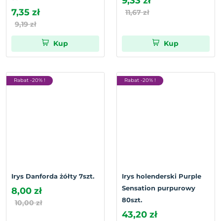
9,33 zł
7,35 zł
11,67 zł
9,19 zł
Kup
Kup
Rabat -20% !
Rabat -20% !
Irys Danforda żółty 7szt.
Irys holenderski Purple
Sensation purpurowy
8,00 zł
80szt.
10,00 zł
43,20 zł