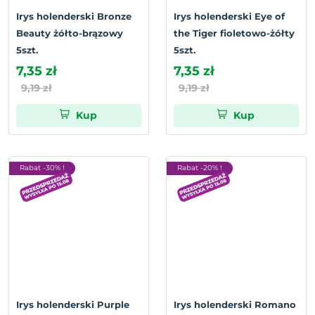
Irys holenderski Bronze
Irys holenderski Eye of
Beauty żółto-brązowy
the Tiger fioletowo-żółty
5szt.
5szt.
7,35 zł
7,35 zł
9,19 zł
9,19 zł
Kup
Kup
Rabat -30% !
Rabat -20% !
Irys holenderski Purple
Irys holenderski Romano