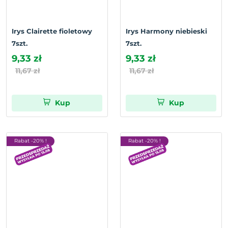
Irys Clairette fioletowy
Irys Harmony niebieski
7szt.
7szt.
9,33 zł
9,33 zł
11,67 zł
11,67 zł
Kup
Kup
Rabat -20% !
Rabat -20% !