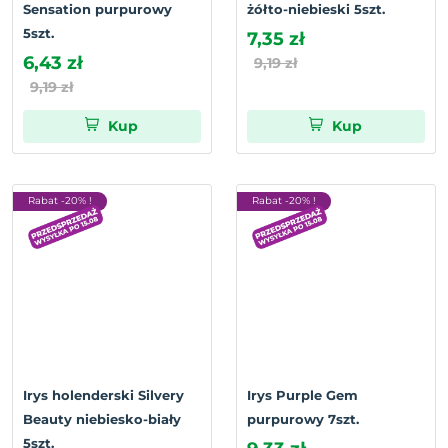
Sensation purpurowy
żółto-niebieski 5szt.
5szt.
7,35 zł
6,43 zł
9,19 zł
9,19 zł
Kup
Kup
Rabat -20% !
Rabat -20% !
Irys holenderski Silvery
Irys Purple Gem
Beauty niebiesko-biały
purpurowy 7szt.
5szt.