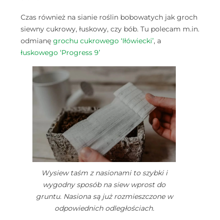
Czas również na sianie roślin bobowatych jak groch
siewny cukrowy, łuskowy, czy bób. Tu polecam m.in.
odmianę
grochu cukrowego ‘Iłówiecki’
, a
łuskowego ‘Progress 9’
Wysiew taśm z nasionami to szybki i
wygodny sposób na siew wprost do
gruntu. Nasiona są już rozmieszczone w
odpowiednich odległościach.