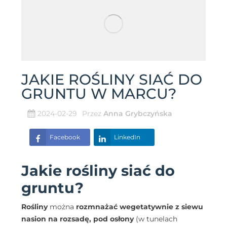
JAKIE ROŚLINY SIAĆ DO
GRUNTU W MARCU?
2024-02-29
Przez
Anna Grybczyńska
Facebook
LinkedIn
Jakie rośliny siać do
gruntu?
Rośliny
można
rozmnażać wegetatywnie z siewu
nasion na rozsadę, pod osłony
(w tunelach