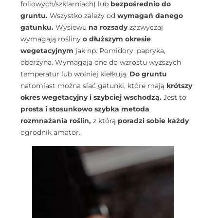
foliowych/szklarniach) lub
bezpośrednio do
gruntu.
Wszystko zależy od
wymagań danego
gatunku.
Wysiewu
na rozsady
zazwyczaj
wymagają rośliny
o dłuższym okresie
wegetacyjnym
jak np. Pomidory, papryka,
oberżyna. Wymagają one do wzrostu wyższych
temperatur lub wolniej kiełkują.
Do gruntu
natomiast można siać gatunki, które mają
krótszy
okres wegetacyjny i szybciej wschodzą.
Jest to
prosta i stosunkowo szybka metoda
rozmnażania roślin,
z którą
poradzi sobie każdy
ogrodnik amator.