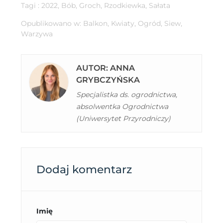
Tagi :
2022
,
Bób
,
Groch
,
Rzodkiewka
,
Sałata
Opublikowano w:
Balkon
,
Kwiaty
,
Ogród
,
Siew
,
Warzywa
AUTOR: ANNA
GRYBCZYŃSKA
Specjalistka ds. ogrodnictwa,
absolwentka Ogrodnictwa
(Uniwersytet Przyrodniczy)
Dodaj komentarz
Imię