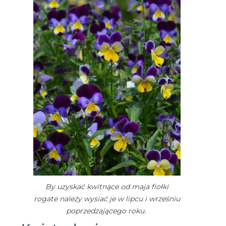
By uzyskać kwitnące od maja fiołki
rogate należy wysiać je w lipcu i wrześniu
poprzedzającego roku.