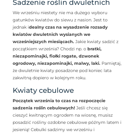
Sadzenie roślin dwuletnich
We wrześniu niestety nie ma dużego wyboru
gatunków kwiatów do siewu z nasion. Jest to
jednak i
dealny czas na wysadzenie rozsady
kwiatów dwuletnich wysianych we
wcześniejszych miesiącach.
Jakie kwiaty sadzić z
początkiem września? Chodzi np. o
bratki,
niezapominajki, fiołki rogate, dzwonek
ogrodowy, niezapominajki, malwy, laki.
Pamiętaj,
że dwuletnie kwiaty posadzone pod koniec lata
zakwitną dopiero w kolejnym roku.
Kwiaty cebulowe
Początek września to czas na rozpoczęcie
sadzenia roślin cebulowych!
Jeśli chcesz się
cieszyć kwitnącym ogrodem na wiosnę, musisz
posadzić rośliny ozdobne cebulowe późnym latem i
jesienią! Cebulki sadzimy we wrześniu i