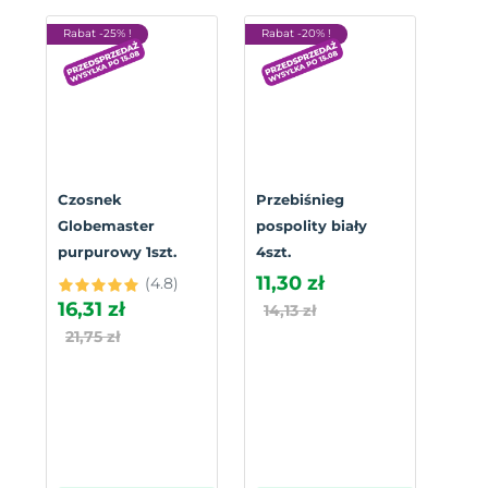
Rabat -25% !
Rabat -20% !
Czosnek
Przebiśnieg
Globemaster
pospolity biały
purpurowy 1szt.
4szt.
11,30 zł
(4.8)
16,31 zł
14,13 zł
21,75 zł