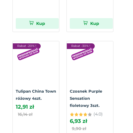
Kup
Kup
Rabat -20% !
Rabat -30% !
Tulipan China Town
Czosnek Purple
różowy 4szt.
Sensation
fioletowy 3szt.
12,91 zł
(4.0)
16,14 zł
6,93 zł
9,90 zł