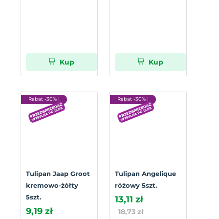
Kup
Kup
Rabat -30% !
Rabat -30% !
Tulipan Jaap Groot
Tulipan Angelique
kremowo-żółty
różowy 5szt.
5szt.
13,11 zł
9,19 zł
18,73 zł