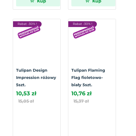
Kup
Kup
Rabat -30% !
Rabat -30% !
Tulipan Design
Tulipan Flaming
Impression różowy
Flag fioletowo-
5szt.
biały 5szt.
10,53 zł
10,76 zł
15,05 zł
15,37 zł