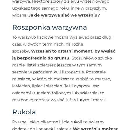
warzywa. Niektóre zbiory z siewu wrześniowego
uzyskasz tego samego roku, inne w przyszłym,
wiosną.
Jakie warzywa siać we wrześniu?
Roszponka warzywna
To warzywo liściowe można wysiewać przez długi
czas, w dwóch terminach, na różne
sposoby.
Wrzesień to ostatni moment, by wysiać
ją bezpośrednio do gruntu.
Stosunkowo szybko
rośnie, listki zbierzesz jeszcze w tym samym
sezonie w październiku i listopadzie. Pozostałe
miesiące, w których możesz to zrobić to marzec,
kwiecień, lipiec i sierpień. Jeśli dysponujesz
osłonami (tunelem foliowym lub szklarnią) to
roszponkę możesz wysiać już w lutym i marcu.
Rukola
Pyszne, lekko pikantne liście rukoli to świetny
dodatek do kanapek i sałatek.
We wrześniu możesz