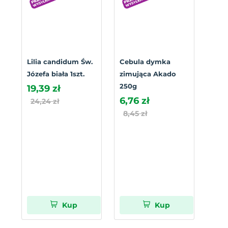
Lilia candidum Św.
Cebula dymka
Józefa biała 1szt.
zimująca Akado
250g
19,39 zł
6,76 zł
24,24 zł
8,45 zł
Kup
Kup