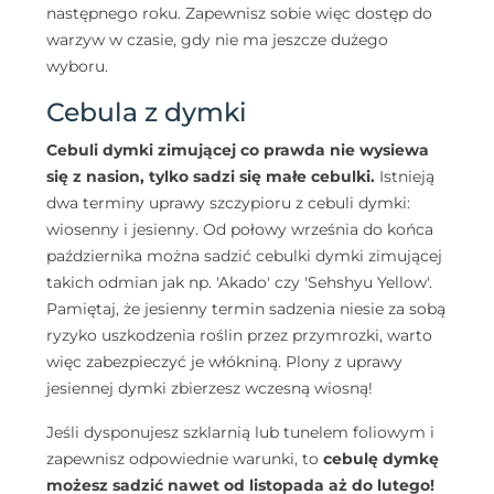
następnego roku. Zapewnisz sobie więc dostęp do
warzyw w czasie, gdy nie ma jeszcze dużego
wyboru.
Cebula z dymki
Cebuli dymki zimującej co prawda nie wysiewa
się z nasion, tylko sadzi się małe cebulki.
Istnieją
dwa terminy uprawy szczypioru z cebuli dymki:
wiosenny i jesienny. Od połowy września do końca
października można sadzić cebulki dymki zimującej
takich odmian jak np. 'Akado' czy 'Sehshyu Yellow'.
Pamiętaj, że jesienny termin sadzenia niesie za sobą
ryzyko uszkodzenia roślin przez przymrozki, warto
więc zabezpieczyć je włókniną. Plony z uprawy
jesiennej dymki zbierzesz wczesną wiosną!
Jeśli dysponujesz szklarnią lub tunelem foliowym i
zapewnisz odpowiednie warunki, to
cebulę dymkę
możesz sadzić nawet od listopada aż do lutego!