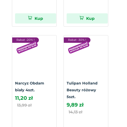
Kup
Kup
Rabat -20% !
Rabat -30% !
Narcyz Obdam
Tulipan Holland
biały 4szt.
Beauty różowy
5szt.
11,20 zł
9,89 zł
13,99 zł
14,13 zł