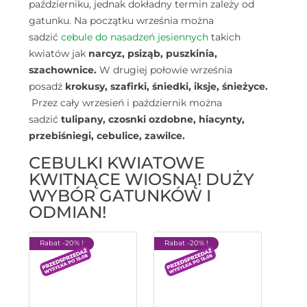
październiku, jednak dokładny termin zależy od
gatunku. Na początku września można
sadzić
cebule do nasadzeń jesiennych
takich
kwiatów jak
narcyz, psiząb, puszkinia,
szachownice.
W drugiej połowie września
posadź
krokusy, szafirki, śniedki, iksje, śnieżyce.
Przez cały wrzesień i październik można
sadzić
tulipany, czosnki ozdobne, hiacynty,
przebiśniegi, cebulice, zawilce.
CEBULKI KWIATOWE
KWITNĄCE WIOSNĄ! DUŻY
WYBÓR GATUNKÓW I
ODMIAN!
Rabat -20% !
Rabat -20% !