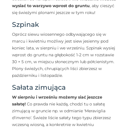
wysiać to warzywo wprost do gruntu
, aby cieszyć
się świeżymi plonami jeszcze w tym roku!
Szpinak
Oprócz siewu wiosennego odbywającego się w
marcu i kwietniu możliwy jest siew jesienny pod
koniec lata, w sierpniu i we wrześniu. Szpinak wysiej
wprost do gruntu na głębokość 1-2 cm w rozstawie
30 × 5 cm, w miejscu słonecznym lub półcienistym.
Plony świeżych, chrupiących liści zbierzesz w
październiku i listopadzie.
Sałata zimująca
W sierpniu i wrześniu możemy siać jeszcze
sałatę!
Co prawda nie każdą, chodzi tu o sałatę
zimującą w gruncie np. w odmianie 'Meraviglia
d'inverno'. Świeże liście sałaty tego typu zbierzesz
wczesną wiosną, a konkretnie w kwietniu