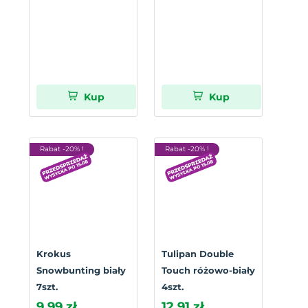
Kup
Kup
Rabat -20% !
Rabat -20% !
Krokus
Tulipan Double
Snowbunting biały
Touch różowo-biały
7szt.
4szt.
9,99 zł
12,91 zł