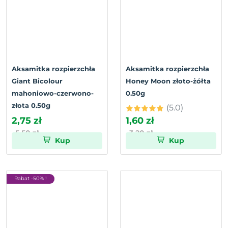
Aksamitka rozpierzchła
Aksamitka rozpierzchła
Giant Bicolour
Honey Moon złoto-żółta
mahoniowo-czerwono-
0.50g
złota 0.50g
(5.0)
2,75 zł
1,60 zł
5,50 zł
3,20 zł
Kup
Kup
Rabat -50% !