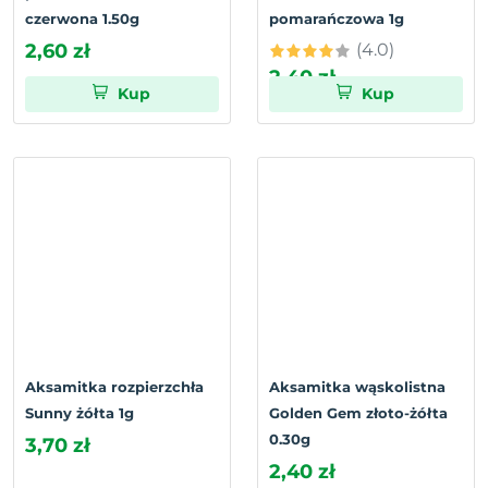
czerwona 1.50g
pomarańczowa 1g
2,60 zł
(4.0)
2,40 zł
Kup
Kup
Aksamitka rozpierzchła
Aksamitka wąskolistna
Sunny żółta 1g
Golden Gem złoto-żółta
0.30g
3,70 zł
2,40 zł