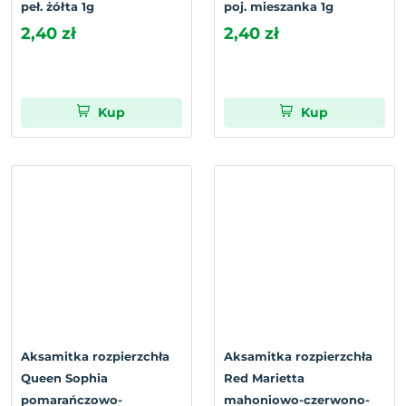
peł. żółta 1g
poj. mieszanka 1g
2,40 zł
2,40 zł
Kup
Kup
Aksamitka rozpierzchła
Aksamitka rozpierzchła
Queen Sophia
Red Marietta
pomarańczowo-
mahoniowo-czerwono-