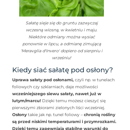
Sałatę sieje się do gruntu zazwyczaj
wczesną wiosną, w kwietniu i maju.
Niektóre odmiany można wysiać
ponownie w lipcu, a odmianę zimującą
'Meravglia d'Invero' dopiero od sierpniu i
wrześniu!
Kiedy siać sałatę pod osłony?
Uprawa sałaty pod osłonami,
czyli np. w tunelach
foliowych czy szklarniach, daje możliwości
wcześniejszego siewu sałaty, nawet już w
lutym/marcu!
Dzięki temu możesz cieszyć się
pierwszymi zbiorami zielonych liści wcześniej.
Osłony
takie jak np. tunel foliowy –
chronią rośliny
są przed niskimi temperaturami i przymrozkami.
Dzięki temu zapewniają stabilne warunki do