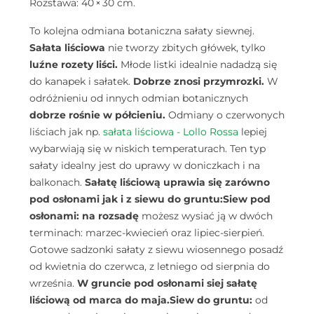
Rozstawa: 40 × 30 cm.
To kolejna odmiana botaniczna sałaty siewnej.
Sałata liściowa
nie tworzy zbitych główek, tylko
luźne rozety liści.
Młode listki idealnie nadadzą się
do kanapek i sałatek.
Dobrze znosi przymrozki.
W
odróżnieniu od innych odmian botanicznych
dobrze rośnie w półcieniu.
Odmiany o czerwonych
liściach jak np.
sałata liściowa - Lollo Rossa
lepiej
wybarwiają się w niskich temperaturach. Ten typ
sałaty idealny jest do uprawy w doniczkach i na
balkonach.
Sałatę liściową uprawia się zarówno
pod osłonami jak i z siewu do gruntu:
Siew pod
osłonami: na rozsadę
możesz wysiać ją w dwóch
terminach: marzec-kwiecień oraz lipiec-sierpień.
Gotowe sadzonki sałaty z siewu wiosennego posadź
od kwietnia do czerwca, z letniego od sierpnia do
września.
W gruncie pod osłonami siej sałatę
liściową od marca do maja.
Siew do gruntu:
od