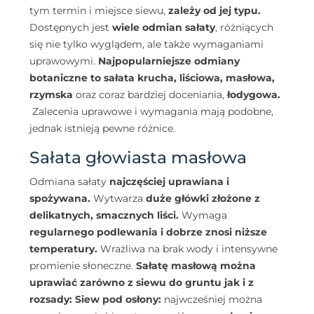
tym termin i miejsce siewu,
zależy od jej typu.
Dostępnych jest
wiele odmian sałaty
, różniących
się nie tylko wyglądem, ale także wymaganiami
uprawowymi.
Najpopularniejsze odmiany
botaniczne to sałata krucha, liściowa, masłowa,
rzymska
oraz coraz bardziej doceniania,
łodygowa.
Zalecenia uprawowe i wymagania mają podobne,
jednak istnieją pewne różnice.
Sałata głowiasta masłowa
Odmiana sałaty
najczęściej uprawiana i
spożywana.
Wytwarza
duże główki złożone z
delikatnych, smacznych liści.
Wymaga
regularnego podlewania i dobrze znosi niższe
temperatury.
Wrażliwa na brak wody i intensywne
promienie słoneczne.
Sałatę masłową można
uprawiać zarówno z siewu do gruntu jak i z
rozsady:
Siew pod osłony:
najwcześniej można