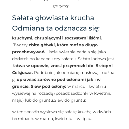
goryczy.
Sałata głowiasta krucha
Odmiana ta odznacza się:
kruchymi, chrupiącymi i soczystymi liśćmi.
Tworzy
zbite główki, które można długo
przechowywać.
Liście świetnie nadają się jako
dodatek do kanapek czy sałatek. Sałata lodowa jest
łatwa w uprawie, znosi przymrozki do -5 stopni
Celsjusza.
Podobnie jak odmianę masłową, można
ją
uprawiać zarówno pod osłonami jak i w
gruncie:
Siew pod osłony:
w marcu i kwietniu
wysiewaj na rozsadę (posadź sadzonki w kwietniu,
maju) lub do gruntu.
Siew do gruntu:
w ten sposób wysiewa się sałatę kruchą w dwóch
terminach: w marcu, kwietniu i w lipcu.