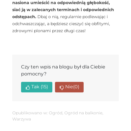
nasiona umieścić na odpowiednią głębokość,
siać ją w zalecanych terminach i odpowiednich
odstępach.
Dbaj o nią, regularnie podlewając i
odchwaszczając, a będziesz cieszyć się obfitymi,
zdrowymi plonami przez długi czas!
Czy ten wpis na blogu był dla Ciebie
pomocny?
Tak
(15)
Nie
(0)
Opublikowano w:
Ogród
,
Ogród na balkonie
,
Warzywa