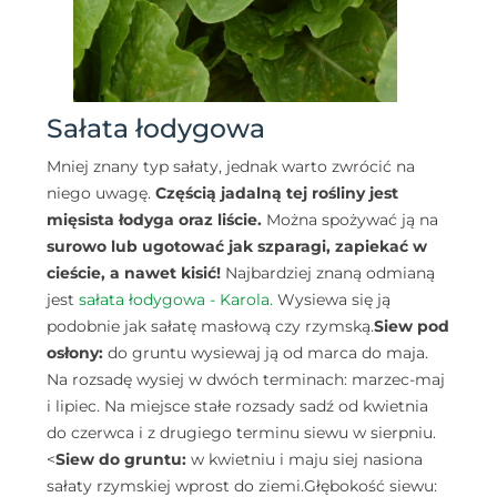
Sałata łodygowa
Mniej znany typ sałaty, jednak warto zwrócić na
niego uwagę.
Częścią jadalną tej rośliny jest
mięsista łodyga oraz liście.
Można spożywać ją na
surowo lub ugotować jak szparagi, zapiekać w
cieście, a nawet kisić!
Najbardziej znaną odmianą
jest
sałata łodygowa - Karola.
Wysiewa się ją
podobnie jak sałatę masłową czy rzymską.
Siew pod
osłony:
do gruntu wysiewaj ją od marca do maja.
Na rozsadę wysiej w dwóch terminach: marzec-maj
i lipiec. Na miejsce stałe rozsady sadź od kwietnia
do czerwca i z drugiego terminu siewu w sierpniu.
<
Siew do gruntu:
w kwietniu i maju siej nasiona
sałaty rzymskiej wprost do ziemi.
Głębokość siewu: