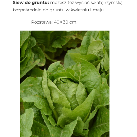
Siew do gruntu:
możesz też wysiać sałatę rzymską
bezpośrednio do gruntu w kwietniu i maju.
Rozstawa: 40 × 30 cm.