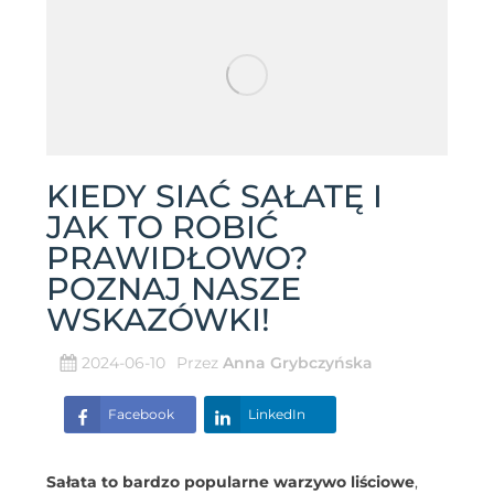
KIEDY SIAĆ SAŁATĘ I
JAK TO ROBIĆ
PRAWIDŁOWO?
POZNAJ NASZE
WSKAZÓWKI!
2024-06-10
Przez
Anna Grybczyńska
Facebook
LinkedIn
Sałata to bardzo popularne warzywo liściowe
,