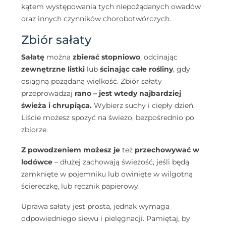
kątem występowania tych niepożądanych owadów
oraz innych czynników chorobotwórczych.
Zbiór sałaty
Sałatę
można
zbierać stopniowo
, odcinając
zewnętrzne listki
lub
ścinając całe rośliny
, gdy
osiągną pożądaną wielkość. Zbiór sałaty
przeprowadzaj
rano – jest wtedy najbardziej
świeża i chrupiąca.
Wybierz suchy i ciepły dzień.
Liście możesz spożyć na świeżo, bezpośrednio po
zbiorze.
Z powodzeniem możesz je
też
przechowywać
w
lodówce
– dłużej zachowają świeżość, jeśli będą
zamknięte w pojemniku lub owinięte w wilgotną
ściereczkę, lub ręcznik papierowy.
Uprawa sałaty jest prosta, jednak wymaga
odpowiedniego siewu i pielęgnacji. Pamiętaj, by