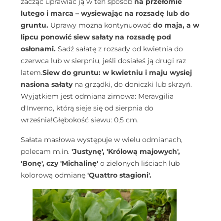
zacząć uprawiać ją w ten sposób
na przełomie
lutego i marca – wysiewając na rozsadę lub do
gruntu.
Uprawy można kontynuować
do maja, a w
lipcu ponowić siew sałaty na rozsadę pod
osłonami.
Sadź sałatę z rozsady od kwietnia do
czerwca lub w sierpniu, jeśli dosiałeś ją drugi raz
latem.
Siew do gruntu:
w kwietniu i maju wysiej
nasiona sałaty
na grządki, do doniczki lub skrzyń.
Wyjątkiem jest odmiana zimowa: Meravgilia
d'Inverno, którą sieje się od sierpnia do
września!
Głębokość siewu: 0,5 cm.
Sałata masłowa występuje w wielu odmianach,
polecam m.in.
'Justynę', 'Królową majowych',
'Bonę', czy 'Michalinę'
o zielonych liściach lub
kolorową odmianę
'Quattro stagioni'.