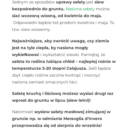
Jednym ze sposobów
uprawy sałaty
jest
siew
bezpośrednio do gruntu.
Nasiona sałaty
można
siać wczesną wiosną, od kwietnia do maja.
Odpowiedni będzie też przełom kwietnia i maja. To
tzw. siew wiosenny.
Najważniejsze, aby zwrócić uwagę, czy ziemia
jest na tyle ciepła, by nasiona mogły
wykiełkować
i wykształcić siewki.
Pamiętaj, że
sałata to roślina lubiąca chłód – najlepiej rośnie w
temperaturze 5-20 stopni Celsjusza.
Jeśli będzie
zbyt ciepło roślina zacznie kwitnąć i tworzyć
nasiona zamiast smacznych liści.
Sałatę kruchą i liściową możesz wysiać drugi raz
wprost do gruntu w lipcu (siew letni)!
Natomiast
wysiew sałaty masłowej zimującej w
gruncie np. w odmianie Meravglia d'Invero
przeprowadza się od sierpnia do września!