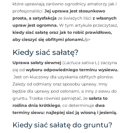
które uprawiają zarówno ogrodnicy amatorzy jak i
profesjonaliści.
Jej uprawa jest stosunkowo
prosta, a satysfakcja
ze świeżych liści
z własnych
upraw jest ogromna.
W tym artykule przeczytasz,
kiedy siać sałatę oraz jak to robić prawidłowo,
aby cieszyć się obfitymi plonami.
/p>
Kiedy siać sałatę?
Uprawa sałaty siewnej
(
Lactuca sativa
L.) zaczyna
się od
wyboru odpowiedniego terminu wysiewu.
Jest on kluczowy dla uzyskania obfitych plonów.
Zależy od odmiany oraz sposobu uprawy. Inny
będzie dla uprawy pod osłonami, a inny z siewu do
gruntu. Trzeba również pamiętać, że
sałata to
roślina dnia krótkiego
, co determinuje
dwa
terminy siewu: najlepiej siać ją wiosną i jesienią.
Kiedy siać sałatę do gruntu?