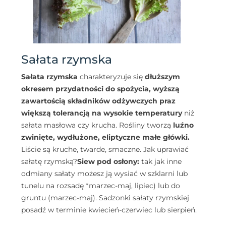
Sałata rzymska
Sałata rzymska
charakteryzuje się
dłuższym
okresem przydatności do spożycia, wyższą
zawartością składników odżywczych praz
większą tolerancją na wysokie temperatury
niż
sałata masłowa czy krucha. Rośliny tworzą
luźno
zwinięte, wydłużone, eliptyczne małe główki.
Liście są kruche, twarde, smaczne. Jak uprawiać
sałatę rzymską?
Siew pod osłony:
tak jak inne
odmiany sałaty możesz ją wysiać w szklarni lub
tunelu na rozsadę *marzec-maj, lipiec) lub do
gruntu (marzec-maj). Sadzonki sałaty rzymskiej
posadź w terminie kwiecień-czerwiec lub sierpień.