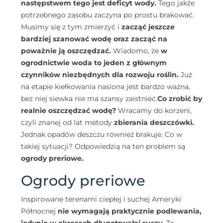
następstwem tego jest deficyt wody.
Tego jakże
potrzebnego zasobu zaczyna po prostu brakować.
Musimy się z tym zmierzyć i
zacząć jeszcze
bardziej szanować wodę oraz zacząć na
poważnie ją oszczędzać.
Wiadomo, że
w
ogrodnictwie woda to jeden z głównym
czynników niezbędnych dla rozwoju roślin.
Już
na etapie kiełkowania nasiona jest bardzo ważna,
bez niej siewka nie ma szansy zaistnieć.
Co zrobić by
realnie oszczędzać wodę?
Wracamy do korzeni,
czyli znanej od lat metody
zbierania deszczówki.
Jednak opadów deszczu również brakuje. Co w
takiej sytuacji? Odpowiedzią na ten problem są
ogrody preriowe.
Ogrody preriowe
Inspirowane terenami ciepłej i suchej Ameryki
Północnej
nie wymagają praktycznie podlewania,
jedynie w okresach długotrwałej suszy.
To