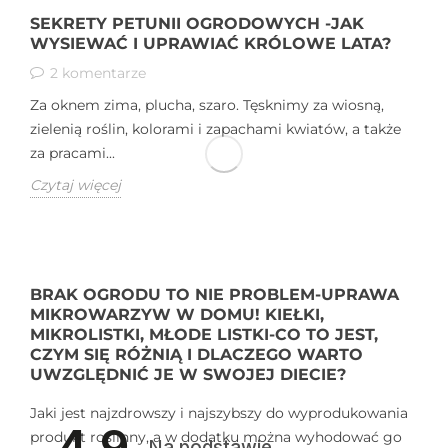
SEKRETY PETUNII OGRODOWYCH -JAK
WYSIEWAĆ I UPRAWIAĆ KRÓLOWE LATA?
2 komentarze
Za oknem zima, plucha, szaro. Tęsknimy za wiosną,
zielenią roślin, kolorami i zapachami kwiatów, a także
za pracami...
Czytaj więcej
BRAK OGRODU TO NIE PROBLEM-UPRAWA
MIKROWARZYW W DOMU! KIEŁKI,
MIKROLISTKI, MŁODE LISTKI-CO TO JEST,
CZYM SIĘ RÓŻNIĄ I DLACZEGO WARTO
UWZGLĘDNIĆ JE W SWOJEJ DIECIE?
Jaki jest najzdrowszy i najszybszy do wyprodukowania
4.9
produkt roślinny, a w dodatku można wyhodować go
Na podstawie