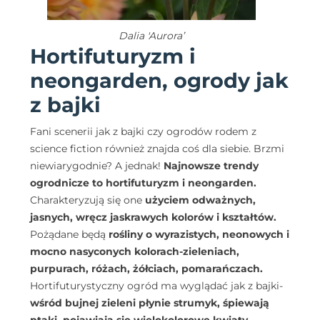
Dalia 'Aurora’
Hortifuturyzm i
neongarden, ogrody jak
z bajki
Fani scenerii jak z bajki czy ogrodów rodem z
science fiction również znajda coś dla siebie. Brzmi
niewiarygodnie? A jednak!
Najnowsze trendy
ogrodnicze to hortifuturyzm i neongarden.
Charakteryzują się one
użyciem odważnych,
jasnych, wręcz jaskrawych kolorów i kształtów.
Pożądane będą
rośliny o wyrazistych, neonowych i
mocno nasyconych kolorach-zieleniach,
purpurach, różach, żółciach, pomarańczach.
Hortifuturystyczny ogród ma wyglądać jak z bajki-
wśród bujnej zieleni płynie strumyk, śpiewają
ptaki, pojawiają się wielokolorowe kwiaty