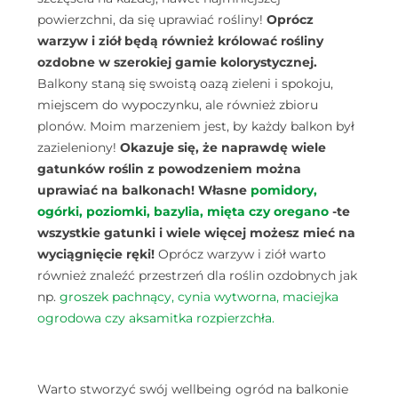
powierzchni, da się uprawiać rośliny!
Oprócz
warzyw i ziół będą również królować rośliny
ozdobne w szerokiej gamie kolorystycznej.
Balkony staną się swoistą oazą zieleni i spokoju,
miejscem do wypoczynku, ale również zbioru
plonów. Moim marzeniem jest, by każdy balkon był
zazieleniony!
Okazuje się, że naprawdę wiele
gatunków roślin z powodzeniem można
uprawiać na balkonach! Własne
pomidory,
ogórki,
poziomki,
bazylia,
mięta
czy oregano
-te
wszystkie gatunki i wiele więcej możesz mieć na
wyciągnięcie ręki!
Oprócz warzyw i ziół warto
również znaleźć przestrzeń dla roślin ozdobnych jak
np.
groszek pachnący,
cynia wytworna,
maciejka
ogrodowa
czy aksamitka rozpierzchła.
Warto stworzyć swój wellbeing ogród na balkonie