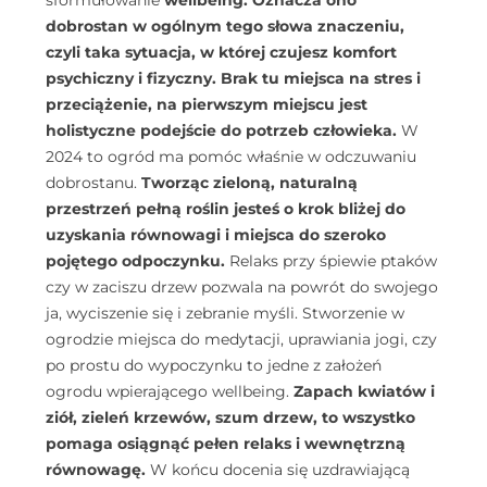
sformułowanie
wellbeing. Oznacza ono
dobrostan w ogólnym tego słowa znaczeniu,
czyli taka sytuacja, w której czujesz komfort
psychiczny i fizyczny. Brak tu miejsca na stres i
przeciążenie, na pierwszym miejscu jest
holistyczne podejście do potrzeb człowieka.
W
2024 to ogród ma pomóc właśnie w odczuwaniu
dobrostanu.
Tworząc zieloną, naturalną
przestrzeń pełną roślin jesteś o krok bliżej do
uzyskania równowagi i miejsca do szeroko
pojętego odpoczynku.
Relaks przy śpiewie ptaków
czy w zaciszu drzew pozwala na powrót do swojego
ja, wyciszenie się i zebranie myśli. Stworzenie w
ogrodzie miejsca do medytacji, uprawiania jogi, czy
po prostu do wypoczynku to jedne z założeń
ogrodu wpierającego wellbeing.
Zapach kwiatów i
ziół, zieleń krzewów, szum drzew, to wszystko
pomaga osiągnąć pełen relaks i wewnętrzną
równowagę.
W końcu docenia się uzdrawiającą