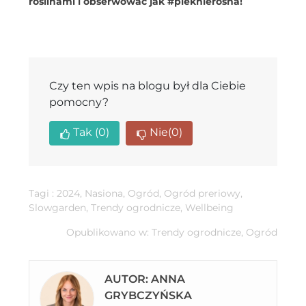
roślinami i obserwować jak #pieknierosna!
Czy ten wpis na blogu był dla Ciebie
pomocny?
Tak
(0)
Nie
(0)
Tagi :
2024
,
Nasiona
,
Ogród
,
Ogród preriowy
,
Slowgarden
,
Trendy ogrodnicze
,
Wellbeing
Opublikowano w:
Trendy ogrodnicze
,
Ogród
AUTOR: ANNA
GRYBCZYŃSKA