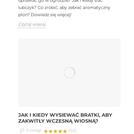
uprawiać go w ogrodzie? Jak i kiedy siać
lubczyk? Co zrobić, aby zebrać aromatyczny
plon? Dowiedz się więcej!
Czytaj więcej
JAK I KIEDY WYSIEWAĆ BRATKI, ABY
ZAKWITŁY WCZESNĄ WIOSNĄ?
3
Uwagi
★★★★★
(5.0)