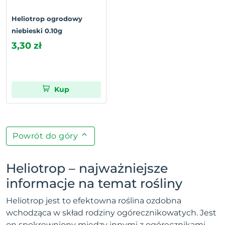
Heliotrop ogrodowy
niebieski 0.10g
3,30 zł
Kup
Powrót do góry
Heliotrop – najważniejsze
informacje na temat rośliny
Heliotrop jest to efektowna roślina ozdobna
wchodząca w skład rodziny ogórecznikowatych. Jest
on spokrewniony między innymi z ogórecznikami,