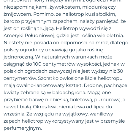
niezapominajkami, żywokostem, miodunką czy
żmijowcem. Pomimo, że heliotrop kusi słodkim,
bardzo przyjemnym zapachem, należy pamiętać, że
jest on rośliną trującą. Heliotrop wywodzi się z
Ameryki Południowej, gdzie jest rośliną wieloletnią.
Niestety nie posiada on odporności na mróz, dlatego
polscy ogrodnicy uprawiają go jako roślinę
jednoroczną. W naturalnych warunkach może
osiągnąć do 100 centymetrów wysokości, jednak w
polskich ogrodach zazwyczaj nie jest wyższy niż 30
centymetrów. Szorstko owłosione liście heliotropu
mają owalno-lancetowaty kształt. Drobne, pachnące
kwiaty zebrane są w baldachgrona. Mogą one
przybierać barwę niebieską, fioletową, purpurową, a
nawet białą. Okres kwitnienia trwa od lipca do
września. Ze względu na wyjątkowy, waniliowy
zapach heliotrop wykorzystywany jest w przemyśle
perfumeryjnym.