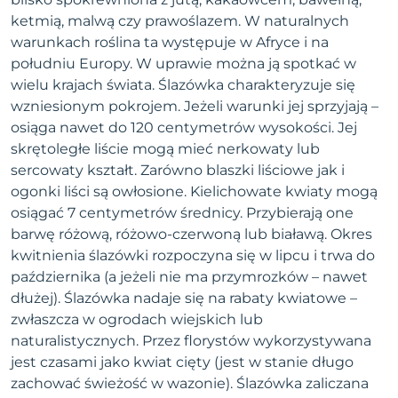
ketmią, malwą czy prawoślazem. W naturalnych
warunkach roślina ta występuje w Afryce i na
południu Europy. W uprawie można ją spotkać w
wielu krajach świata. Ślazówka charakteryzuje się
wzniesionym pokrojem. Jeżeli warunki jej sprzyjają –
osiąga nawet do 120 centymetrów wysokości. Jej
skrętoległe liście mogą mieć nerkowaty lub
sercowaty kształt. Zarówno blaszki liściowe jak i
ogonki liści są owłosione. Kielichowate kwiaty mogą
osiągać 7 centymetrów średnicy. Przybierają one
barwę różową, różowo-czerwoną lub białawą. Okres
kwitnienia ślazówki rozpoczyna się w lipcu i trwa do
października (a jeżeli nie ma przymrozków – nawet
dłużej). Ślazówka nadaje się na rabaty kwiatowe –
zwłaszcza w ogrodach wiejskich lub
naturalistycznych. Przez florystów wykorzystywana
jest czasami jako kwiat cięty (jest w stanie długo
zachować świeżość w wazonie). Ślazówka zaliczana