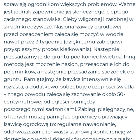
sprawiają ogrodnikom większych problemów. Ważne
jest jednak zapewnienie jej słonecznego, ciepłego i
zacisznego stanowiska. Gleby wilgotnej i zasobnej w
składniki odżywcze. Nasiona łzawicy ogrodowej
przed posadzeniem zaleca się moczyć w wodzie
nawet przez 3 tygodnie (dzięki temu zabiegowi
przyspieszymy proces kiełkowania). Następnie
przesadzamy je do gruntu pod koniec kwietnia. Inną
metodą jest moczenie nasion, przesadzanie ich do
pojemników, a następnie przesadzanie sadzonek do
gruntu. Pamiętajmy, że łzawica intensywnie się
rozrasta, a dodatkowo potrzebuje dużej ilości światła
– z tego powodu zaleca się zachowanie około 50-
centymetrowej odległości pomiędzy
poszczególnymi sadzonkami. Zabiegi pielęgnacyjne,
o których muszą pamiętać ogrodnicy uprawiający
łzawicę ogrodową to: regularne nawadnianie,
odchwaszczanie (chwasty stanowią konkurencję w
dostępie do wody i składników odżywczych z gleby,