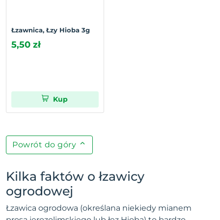
Łzawnica, Łzy Hioba 3g
5,50 zł
Kup
Powrót do góry
Kilka faktów o łzawicy
ogrodowej
Łzawica ogrodowa (określana niekiedy mianem
prosa jerozolimskiego lub łez Hioba) to bardzo