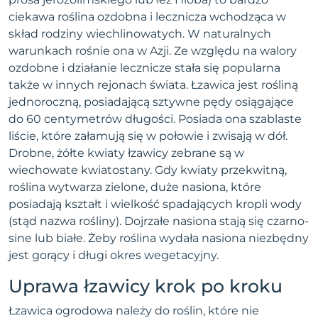
ciekawa roślina ozdobna i lecznicza wchodząca w
skład rodziny wiechlinowatych. W naturalnych
warunkach rośnie ona w Azji. Ze względu na walory
ozdobne i działanie lecznicze stała się popularna
także w innych rejonach świata. Łzawica jest rośliną
jednoroczną, posiadającą sztywne pędy osiągające
do 60 centymetrów długości. Posiada ona szablaste
liście, które załamują się w połowie i zwisają w dół.
Drobne, żółte kwiaty łzawicy zebrane są w
wiechowate kwiatostany. Gdy kwiaty przekwitną,
roślina wytwarza zielone, duże nasiona, które
posiadają kształt i wielkość spadających kropli wody
(stąd nazwa rośliny). Dojrzałe nasiona stają się czarno-
sine lub białe. Żeby roślina wydała nasiona niezbędny
jest gorący i długi okres wegetacyjny.
Uprawa łzawicy krok po kroku
Łzawica ogrodowa należy do roślin, które nie