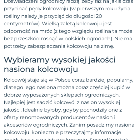
Doświadczeni ogrodnicy radzą, żeby raz na jakiś czas
przycinać pędy kolcowoju (w pierwszym roku życia
rośliny należy je przyciąć do długości 20
centymetrów). Wielką zaletą kolcowoju jest
odporność na mróz (z tego względu roślina ta może
bez przeszkód rosnąć w polskich ogrodach). Nie ma
potrzeby zabezpieczania kolcowoju na zimę.
Wybieramy wysokiej jakości
nasiona kolcowoju
Kolcowój staje się w Polsce coraz bardziej popularny,
dlatego jego nasiona można coraz częściej kupić w
dobrze wyposażonych sklepach ogrodniczych.
Najlepiej jest sadzić kolcowój z nasion wysokiej
jakości. Idealnie byłoby, gdyby pochodziły one z
oferty renomowanych producentów nasion i
akcesoriów ogrodniczych. Zanim posadzimy nasiona
kolcowoju, koniecznie przeczytajmy informacje
znajdujące się na ich opakowaniu. Sprawdźmy też