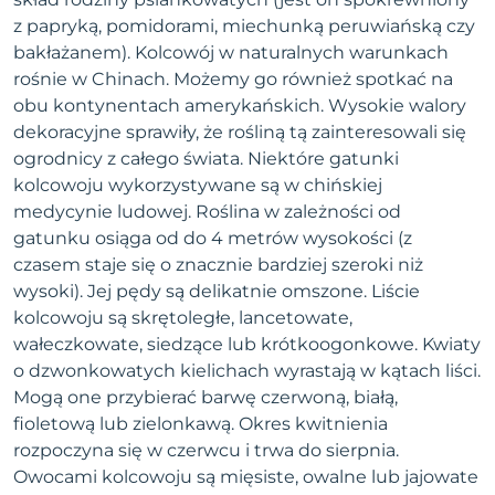
z papryką, pomidorami, miechunką peruwiańską czy
bakłażanem). Kolcowój w naturalnych warunkach
rośnie w Chinach. Możemy go również spotkać na
obu kontynentach amerykańskich. Wysokie walory
dekoracyjne sprawiły, że rośliną tą zainteresowali się
ogrodnicy z całego świata. Niektóre gatunki
kolcowoju wykorzystywane są w chińskiej
medycynie ludowej. Roślina w zależności od
gatunku osiąga od do 4 metrów wysokości (z
czasem staje się o znacznie bardziej szeroki niż
wysoki). Jej pędy są delikatnie omszone. Liście
kolcowoju są skrętoległe, lancetowate,
wałeczkowate, siedzące lub krótkoogonkowe. Kwiaty
o dzwonkowatych kielichach wyrastają w kątach liści.
Mogą one przybierać barwę czerwoną, białą,
fioletową lub zielonkawą. Okres kwitnienia
rozpoczyna się w czerwcu i trwa do sierpnia.
Owocami kolcowoju są mięsiste, owalne lub jajowate