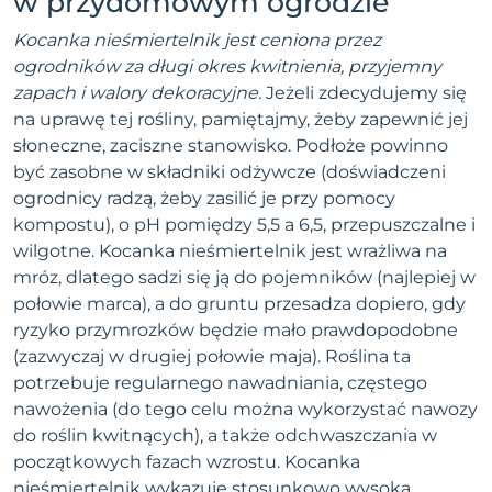
w przydomowym ogrodzie
Kocanka nieśmiertelnik jest ceniona przez
ogrodników za długi okres kwitnienia, przyjemny
zapach i walory dekoracyjne.
Jeżeli zdecydujemy się
na uprawę tej rośliny, pamiętajmy, żeby zapewnić jej
słoneczne, zaciszne stanowisko. Podłoże powinno
być zasobne w składniki odżywcze (doświadczeni
ogrodnicy radzą, żeby zasilić je przy pomocy
kompostu), o pH pomiędzy 5,5 a 6,5, przepuszczalne i
wilgotne. Kocanka nieśmiertelnik jest wrażliwa na
mróz, dlatego sadzi się ją do pojemników (najlepiej w
połowie marca), a do gruntu przesadza dopiero, gdy
ryzyko przymrozków będzie mało prawdopodobne
(zazwyczaj w drugiej połowie maja). Roślina ta
potrzebuje regularnego nawadniania, częstego
nawożenia (do tego celu można wykorzystać nawozy
do roślin kwitnących), a także odchwaszczania w
początkowych fazach wzrostu. Kocanka
nieśmiertelnik wykazuje stosunkowo wysoką